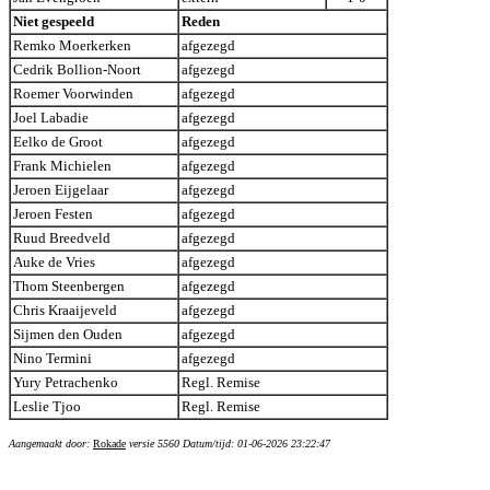
Niet gespeeld
Reden
Remko Moerkerken
afgezegd
Cedrik Bollion-Noort
afgezegd
Roemer Voorwinden
afgezegd
Joel Labadie
afgezegd
Eelko de Groot
afgezegd
Frank Michielen
afgezegd
Jeroen Eijgelaar
afgezegd
Jeroen Festen
afgezegd
Ruud Breedveld
afgezegd
Auke de Vries
afgezegd
Thom Steenbergen
afgezegd
Chris Kraaijeveld
afgezegd
Sijmen den Ouden
afgezegd
Nino Termini
afgezegd
Yury Petrachenko
Regl. Remise
Leslie Tjoo
Regl. Remise
Aangemaakt door:
Rokade
versie 5560 Datum/tijd: 01-06-2026 23:22:47