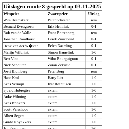
Uitslagen ronde 8
gespeeld op 03-11-2025
Witspeler
Zwartspeler
Uitslag
Wim Heemskerk
Peter Scheeren
rem
Bernard Evengroen
Erik Hennink
0-1
Rob van de Walle
Frans Bottenberg
rem
Jonathan Roodhorst
Derek Zuurmond
0-1
Eelco Naarding
0-1
Henk van der W�sten
Marijn Wilbrink
Simon Hamelink
1-0
Bert Vlot
Wibo Bourguignon
0-1
Nick Schouten
Zoran Zekusic
0-1
Joeri Blomberg
Peter Borg
rem
Hans Krol
Harry List
1-0
Kees Vermijn
Ivar Rothuizen
1-0
Sjoerd Hubregtse
extern
1-0
Auke Wilming
extern
1-0
Kees Brinkers
extern
1-0
Scott Verschoor
extern
1-0
Albert Segers
extern
1-0
Guido Royakkers
extern
1-0
Jan Evengroen
extern
1-0