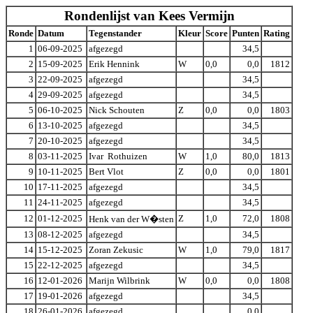
Rondenlijst van Kees Vermijn
Ronde
Datum
Tegenstander
Kleur
Score
Punten
Rating
1
06-09-2025
afgezegd
34,5
2
15-09-2025
Erik Hennink
W
0,0
0,0
1812
3
22-09-2025
afgezegd
34,5
4
29-09-2025
afgezegd
34,5
5
06-10-2025
Nick Schouten
Z
0,0
0,0
1803
6
13-10-2025
afgezegd
34,5
7
20-10-2025
afgezegd
34,5
8
03-11-2025
Ivar Rothuizen
W
1,0
80,0
1813
9
10-11-2025
Bert Vlot
Z
0,0
0,0
1801
10
17-11-2025
afgezegd
34,5
11
24-11-2025
afgezegd
34,5
12
01-12-2025
Z
1,0
72,0
1808
Henk van der W�sten
13
08-12-2025
afgezegd
34,5
14
15-12-2025
Zoran Zekusic
W
1,0
79,0
1817
15
22-12-2025
afgezegd
34,5
16
12-01-2026
Marijn Wilbrink
W
0,0
0,0
1808
17
19-01-2026
afgezegd
34,5
18
26-01-2026
afgezegd
0,0