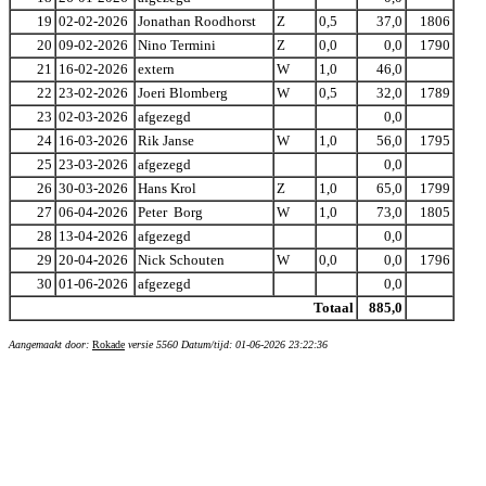
19
02-02-2026
Jonathan Roodhorst
Z
0,5
37,0
1806
20
09-02-2026
Nino Termini
Z
0,0
0,0
1790
21
16-02-2026
extern
W
1,0
46,0
22
23-02-2026
Joeri Blomberg
W
0,5
32,0
1789
23
02-03-2026
afgezegd
0,0
24
16-03-2026
Rik Janse
W
1,0
56,0
1795
25
23-03-2026
afgezegd
0,0
26
30-03-2026
Hans Krol
Z
1,0
65,0
1799
27
06-04-2026
Peter Borg
W
1,0
73,0
1805
28
13-04-2026
afgezegd
0,0
29
20-04-2026
Nick Schouten
W
0,0
0,0
1796
30
01-06-2026
afgezegd
0,0
Totaal
885,0
Aangemaakt door:
Rokade
versie 5560 Datum/tijd: 01-06-2026 23:22:36