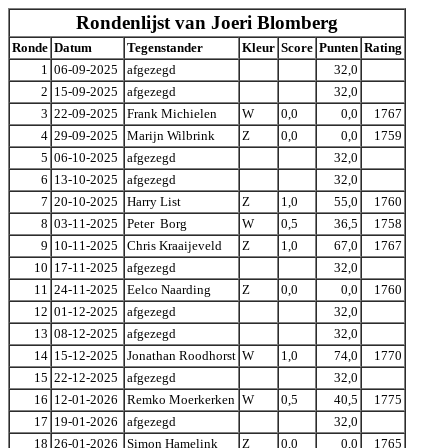
Rondenlijst van Joeri Blomberg
Ronde
Datum
Tegenstander
Kleur
Score
Punten
Rating
1
06-09-2025
afgezegd
32,0
2
15-09-2025
afgezegd
32,0
3
22-09-2025
Frank Michielen
W
0,0
0,0
1767
4
29-09-2025
Marijn Wilbrink
Z
0,0
0,0
1759
5
06-10-2025
afgezegd
32,0
6
13-10-2025
afgezegd
32,0
7
20-10-2025
Harry List
Z
1,0
55,0
1760
8
03-11-2025
Peter Borg
W
0,5
36,5
1758
9
10-11-2025
Chris Kraaijeveld
Z
1,0
67,0
1767
10
17-11-2025
afgezegd
32,0
11
24-11-2025
Eelco Naarding
Z
0,0
0,0
1760
12
01-12-2025
afgezegd
32,0
13
08-12-2025
afgezegd
32,0
14
15-12-2025
Jonathan Roodhorst
W
1,0
74,0
1770
15
22-12-2025
afgezegd
32,0
16
12-01-2026
Remko Moerkerken
W
0,5
40,5
1775
17
19-01-2026
afgezegd
32,0
18
26-01-2026
Simon Hamelink
Z
0,0
0,0
1765