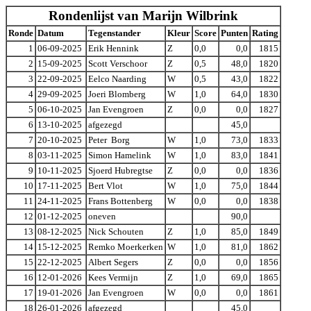
Rondenlijst van Marijn Wilbrink
Ronde
Datum
Tegenstander
Kleur
Score
Punten
Rating
1
06-09-2025
Erik Hennink
Z
0,0
0,0
1815
2
15-09-2025
Scott Verschoor
Z
0,5
48,0
1820
3
22-09-2025
Eelco Naarding
W
0,5
43,0
1822
4
29-09-2025
Joeri Blomberg
W
1,0
64,0
1830
5
06-10-2025
Jan Evengroen
Z
0,0
0,0
1827
6
13-10-2025
afgezegd
45,0
7
20-10-2025
Peter Borg
W
1,0
73,0
1833
8
03-11-2025
Simon Hamelink
W
1,0
83,0
1841
9
10-11-2025
Sjoerd Hubregtse
Z
0,0
0,0
1836
10
17-11-2025
Bert Vlot
W
1,0
75,0
1844
11
24-11-2025
Frans Bottenberg
W
0,0
0,0
1838
12
01-12-2025
oneven
90,0
13
08-12-2025
Nick Schouten
Z
1,0
85,0
1849
14
15-12-2025
Remko Moerkerken
W
1,0
81,0
1862
15
22-12-2025
Albert Segers
Z
0,0
0,0
1856
16
12-01-2026
Kees Vermijn
Z
1,0
69,0
1865
17
19-01-2026
Jan Evengroen
W
0,0
0,0
1861
18
26-01-2026
afgezegd
45,0