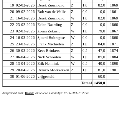
19
02-02-2026
Derek Zuurmond
Z
1,0
82,0
1869
20
09-02-2026
Rob van de Walle
Z
0,0
0,0
1861
21
16-02-2026
Derek Zuurmond
W
1,0
82,0
1869
22
23-02-2026
Eelco Naarding
Z
0,0
0,0
1860
23
02-03-2026
Zoran Zekusic
W
1,0
79,0
1867
24
16-03-2026
Sjoerd Hubregtse
W
0,0
0,0
1860
25
23-03-2026
Frank Michielen
Z
1,0
84,0
1871
26
30-03-2026
Kees Brinkers
Z
0,5
47,0
1874
27
06-04-2026
Nick Schouten
W
1,0
85,0
1884
28
13-04-2026
Erik Hennink
W
0,5
49,0
1890
29
20-04-2026
Remko Moerkerken
Z
1,0
81,0
1901
30
01-06-2026
vrijgesteld
60,0
Totaal
1450,0
Aangemaakt door:
Rokade
versie 5560 Datum/tijd: 01-06-2026 23:22:42