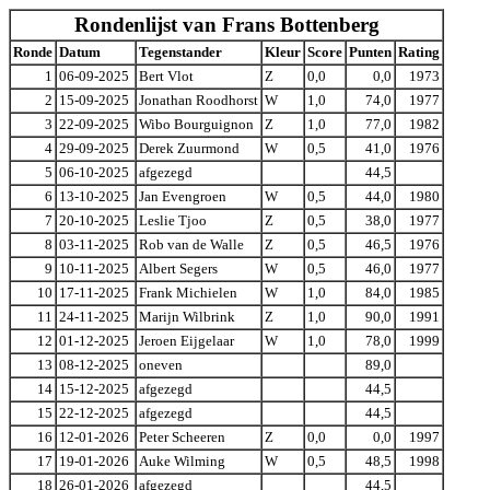
Rondenlijst van Frans Bottenberg
Ronde
Datum
Tegenstander
Kleur
Score
Punten
Rating
1
06-09-2025
Bert Vlot
Z
0,0
0,0
1973
2
15-09-2025
Jonathan Roodhorst
W
1,0
74,0
1977
3
22-09-2025
Wibo Bourguignon
Z
1,0
77,0
1982
4
29-09-2025
Derek Zuurmond
W
0,5
41,0
1976
5
06-10-2025
afgezegd
44,5
6
13-10-2025
Jan Evengroen
W
0,5
44,0
1980
7
20-10-2025
Leslie Tjoo
Z
0,5
38,0
1977
8
03-11-2025
Rob van de Walle
Z
0,5
46,5
1976
9
10-11-2025
Albert Segers
W
0,5
46,0
1977
10
17-11-2025
Frank Michielen
W
1,0
84,0
1985
11
24-11-2025
Marijn Wilbrink
Z
1,0
90,0
1991
12
01-12-2025
Jeroen Eijgelaar
W
1,0
78,0
1999
13
08-12-2025
oneven
89,0
14
15-12-2025
afgezegd
44,5
15
22-12-2025
afgezegd
44,5
16
12-01-2026
Peter Scheeren
Z
0,0
0,0
1997
17
19-01-2026
Auke Wilming
W
0,5
48,5
1998
18
26-01-2026
afgezegd
44,5