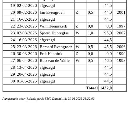
19
02-02-2026
afgezegd
44,5
20
09-02-2026
Jan Evengroen
Z
0,5
44,0
2001
21
16-02-2026
afgezegd
44,5
22
23-02-2026
Wim Heemskerk
Z
0,0
0,0
1997
23
02-03-2026
Sjoerd Hubregtse
W
1,0
95,0
2007
24
16-03-2026
afgezegd
44,5
25
23-03-2026
Bernard Evengroen
W
0,5
45,5
2006
26
30-03-2026
Erik Hennink
Z
0,0
0,0
1999
27
06-04-2026
Rob van de Walle
W
0,5
46,5
1998
28
13-04-2026
afgezegd
44,5
29
20-04-2026
afgezegd
44,5
30
01-06-2026
afgezegd
44,5
Totaal
1432,0
Aangemaakt door:
Rokade
versie 5560 Datum/tijd: 01-06-2026 23:22:00