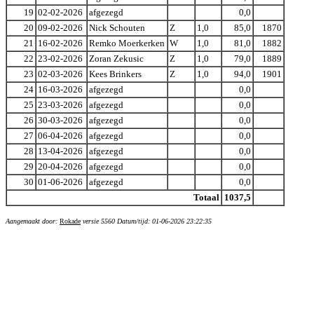
19
02-02-2026
afgezegd
0,0
20
09-02-2026
Nick Schouten
Z
1,0
85,0
1870
21
16-02-2026
Remko Moerkerken
W
1,0
81,0
1882
22
23-02-2026
Zoran Zekusic
Z
1,0
79,0
1889
23
02-03-2026
Kees Brinkers
Z
1,0
94,0
1901
24
16-03-2026
afgezegd
0,0
25
23-03-2026
afgezegd
0,0
26
30-03-2026
afgezegd
0,0
27
06-04-2026
afgezegd
0,0
28
13-04-2026
afgezegd
0,0
29
20-04-2026
afgezegd
0,0
30
01-06-2026
afgezegd
0,0
Totaal
1037,5
Aangemaakt door:
Rokade
versie 5560 Datum/tijd: 01-06-2026 23:22:35