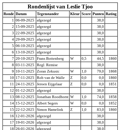
Rondenlijst van Leslie Tjoo
Ronde
Datum
Tegenstander
Kleur
Score
Punten
Rating
1
06-09-2025
afgezegd
38,0
2
15-09-2025
afgezegd
38,0
3
22-09-2025
afgezegd
38,0
4
29-09-2025
afgezegd
38,0
5
06-10-2025
afgezegd
38,0
6
13-10-2025
afgezegd
38,0
7
20-10-2025
Frans Bottenberg
W
0,5
44,5
1860
8
03-11-2025
Regl. Remise
38,0
9
10-11-2025
Zoran Zekusic
W
1,0
79,0
1868
10
17-11-2025
Rob van de Walle
Z
0,0
0,0
1860
11
24-11-2025
Jeroen Eijgelaar
Z
0,0
0,0
1851
12
01-12-2025
afgezegd
38,0
13
08-12-2025
Jonathan Roodhorst
W
1,0
74,0
1858
14
15-12-2025
Albert Segers
W
0,0
0,0
1852
15
22-12-2025
Simon Hamelink
Z
1,0
83,0
1860
16
12-01-2026
afgezegd
38,0
17
19-01-2026
afgezegd
38,0
18
26-01-2026
afgezegd
38,0