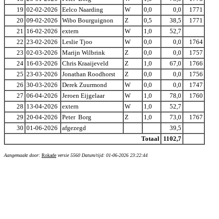
19
02-02-2026
Eelco Naarding
W
0,0
0,0
1771
20
09-02-2026
Wibo Bourguignon
Z
0,5
38,5
1771
21
16-02-2026
extern
W
1,0
52,7
22
23-02-2026
Leslie Tjoo
W
0,0
0,0
1764
23
02-03-2026
Marijn Wilbrink
Z
0,0
0,0
1757
24
16-03-2026
Chris Kraaijeveld
Z
1,0
67,0
1766
25
23-03-2026
Jonathan Roodhorst
Z
0,0
0,0
1756
26
30-03-2026
Derek Zuurmond
W
0,0
0,0
1747
27
06-04-2026
Jeroen Eijgelaar
W
1,0
78,0
1760
28
13-04-2026
extern
W
1,0
52,7
29
20-04-2026
Peter Borg
Z
1,0
73,0
1767
30
01-06-2026
afgezegd
39,5
Totaal
1102,7
Aangemaakt door:
Rokade
versie 5560 Datum/tijd: 01-06-2026 23:22:44