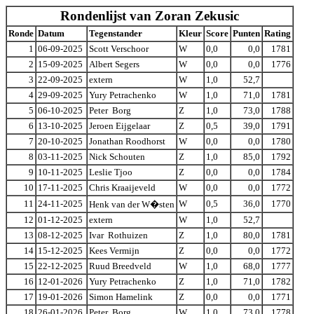
Rondenlijst van Zoran Zekusic
Ronde
Datum
Tegenstander
Kleur
Score
Punten
Rating
1
06-09-2025
Scott Verschoor
W
0,0
0,0
1781
2
15-09-2025
Albert Segers
W
0,0
0,0
1776
3
22-09-2025
extern
W
1,0
52,7
4
29-09-2025
Yury Petrachenko
W
1,0
71,0
1781
5
06-10-2025
Peter Borg
Z
1,0
73,0
1788
6
13-10-2025
Jeroen Eijgelaar
Z
0,5
39,0
1791
7
20-10-2025
Jonathan Roodhorst
W
0,0
0,0
1780
8
03-11-2025
Nick Schouten
Z
1,0
85,0
1792
9
10-11-2025
Leslie Tjoo
Z
0,0
0,0
1784
10
17-11-2025
Chris Kraaijeveld
W
0,0
0,0
1772
11
24-11-2025
W
0,5
36,0
1770
Henk van der W�sten
12
01-12-2025
extern
W
1,0
52,7
13
08-12-2025
Ivar Rothuizen
Z
1,0
80,0
1781
14
15-12-2025
Kees Vermijn
Z
0,0
0,0
1772
15
22-12-2025
Ruud Breedveld
W
1,0
68,0
1777
16
12-01-2026
Yury Petrachenko
Z
1,0
71,0
1782
17
19-01-2026
Simon Hamelink
Z
0,0
0,0
1771
18
26-01-2026
Peter Borg
W
1,0
73,0
1778