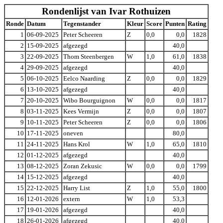
Rondenlijst van Ivar Rothuizen
Ronde
Datum
Tegenstander
Kleur
Score
Punten
Rating
1
06-09-2025
Peter Scheeren
Z
0,0
0,0
1828
2
15-09-2025
afgezegd
40,0
3
22-09-2025
Thom Steenbergen
W
1,0
61,0
1838
4
29-09-2025
afgezegd
40,0
5
06-10-2025
Eelco Naarding
Z
0,0
0,0
1829
6
13-10-2025
afgezegd
40,0
7
20-10-2025
Wibo Bourguignon
W
0,0
0,0
1817
8
03-11-2025
Kees Vermijn
Z
0,0
0,0
1807
9
10-11-2025
Peter Scheeren
Z
0,0
0,0
1806
10
17-11-2025
oneven
80,0
11
24-11-2025
Hans Krol
W
1,0
65,0
1810
12
01-12-2025
afgezegd
40,0
13
08-12-2025
Zoran Zekusic
W
0,0
0,0
1799
14
15-12-2025
afgezegd
40,0
15
22-12-2025
Harry List
Z
1,0
55,0
1800
16
12-01-2026
extern
W
1,0
53,3
17
19-01-2026
afgezegd
40,0
18
26-01-2026
afgezegd
40,0