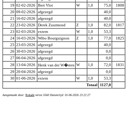
19
02-02-2026
Bert Vlot
W
1,0
75,0
1808
20
09-02-2026
afgezegd
40,0
21
16-02-2026
afgezegd
40,0
22
23-02-2026
Derek Zuurmond
Z
1,0
82,0
1817
23
02-03-2026
extern
W
1,0
53,3
24
16-03-2026
Wibo Bourguignon
Z
1,0
77,0
1825
25
23-03-2026
afgezegd
40,0
26
30-03-2026
afgezegd
0,0
27
06-04-2026
afgezegd
0,0
28
13-04-2026
W
1,0
72,0
1831
Henk van der W�sten
29
20-04-2026
afgezegd
0,0
30
01-06-2026
extern
W
1,0
53,3
Totaal
1127,0
Aangemaakt door:
Rokade
versie 5560 Datum/tijd: 01-06-2026 23:22:27