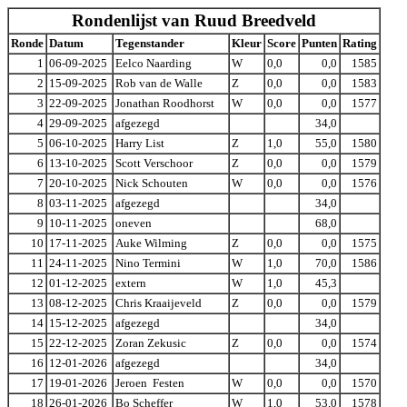
Rondenlijst van Ruud Breedveld
Ronde
Datum
Tegenstander
Kleur
Score
Punten
Rating
1
06-09-2025
Eelco Naarding
W
0,0
0,0
1585
2
15-09-2025
Rob van de Walle
Z
0,0
0,0
1583
3
22-09-2025
Jonathan Roodhorst
W
0,0
0,0
1577
4
29-09-2025
afgezegd
34,0
5
06-10-2025
Harry List
Z
1,0
55,0
1580
6
13-10-2025
Scott Verschoor
Z
0,0
0,0
1579
7
20-10-2025
Nick Schouten
W
0,0
0,0
1576
8
03-11-2025
afgezegd
34,0
9
10-11-2025
oneven
68,0
10
17-11-2025
Auke Wilming
Z
0,0
0,0
1575
11
24-11-2025
Nino Termini
W
1,0
70,0
1586
12
01-12-2025
extern
W
1,0
45,3
13
08-12-2025
Chris Kraaijeveld
Z
0,0
0,0
1579
14
15-12-2025
afgezegd
34,0
15
22-12-2025
Zoran Zekusic
Z
0,0
0,0
1574
16
12-01-2026
afgezegd
34,0
17
19-01-2026
Jeroen Festen
W
0,0
0,0
1570
18
26-01-2026
Bo Scheffer
W
1,0
53,0
1578