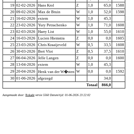
19
02-02-2026
Hans Krol
Z
1,0
65,0
1588
20
09-02-2026
Max de Bruin
W
1,0
52,0
1598
21
16-02-2026
extern
W
1,0
45,3
22
23-02-2026
Yury Petrachenko
W
1,0
71,0
1608
23
02-03-2026
Harry List
W
1,0
55,0
1610
24
16-03-2026
Lucien Hiemstra
Z
0,0
0,0
1605
25
23-03-2026
Chris Kraaijeveld
W
0,5
33,5
1608
26
30-03-2026
Bert Vlot
Z
0,5
37,5
1610
27
06-04-2026
Jelle Langen
Z
0,0
0,0
1600
28
13-04-2026
extern
W
1,0
45,3
29
20-04-2026
W
0,0
0,0
1592
Henk van der W�sten
30
01-06-2026
afgezegd
34,0
Totaal
866,0
Aangemaakt door:
Rokade
versie 5560 Datum/tijd: 01-06-2026 23:22:02