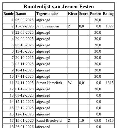
Rondenlijst van Jeroen Festen
Ronde
Datum
Tegenstander
Kleur
Score
Punten
Rating
1
06-09-2025
afgezegd
30,0
2
15-09-2025
Jan Evengroen
Z
0,0
0,0
1827
3
22-09-2025
afgezegd
30,0
4
29-09-2025
afgezegd
30,0
5
06-10-2025
afgezegd
30,0
6
13-10-2025
afgezegd
30,0
7
20-10-2025
afgezegd
30,0
8
03-11-2025
afgezegd
30,0
9
10-11-2025
afgezegd
30,0
10
17-11-2025
afgezegd
30,0
11
24-11-2025
Simon Hamelink
W
0,0
0,0
1815
12
01-12-2025
afgezegd
30,0
13
08-12-2025
afgezegd
0,0
14
15-12-2025
afgezegd
0,0
15
22-12-2025
afgezegd
0,0
16
12-01-2026
afgezegd
0,0
17
19-01-2026
Ruud Breedveld
Z
1,0
68,0
1819
18
26-01-2026
afgezegd
0,0