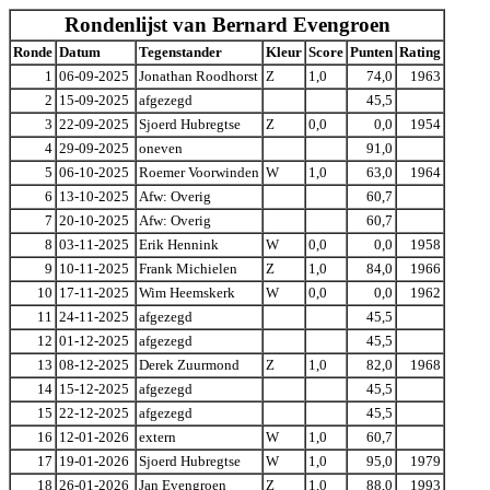
Rondenlijst van Bernard Evengroen
Ronde
Datum
Tegenstander
Kleur
Score
Punten
Rating
1
06-09-2025
Jonathan Roodhorst
Z
1,0
74,0
1963
2
15-09-2025
afgezegd
45,5
3
22-09-2025
Sjoerd Hubregtse
Z
0,0
0,0
1954
4
29-09-2025
oneven
91,0
5
06-10-2025
Roemer Voorwinden
W
1,0
63,0
1964
6
13-10-2025
Afw: Overig
60,7
7
20-10-2025
Afw: Overig
60,7
8
03-11-2025
Erik Hennink
W
0,0
0,0
1958
9
10-11-2025
Frank Michielen
Z
1,0
84,0
1966
10
17-11-2025
Wim Heemskerk
W
0,0
0,0
1962
11
24-11-2025
afgezegd
45,5
12
01-12-2025
afgezegd
45,5
13
08-12-2025
Derek Zuurmond
Z
1,0
82,0
1968
14
15-12-2025
afgezegd
45,5
15
22-12-2025
afgezegd
45,5
16
12-01-2026
extern
W
1,0
60,7
17
19-01-2026
Sjoerd Hubregtse
W
1,0
95,0
1979
18
26-01-2026
Jan Evengroen
Z
1,0
88,0
1993