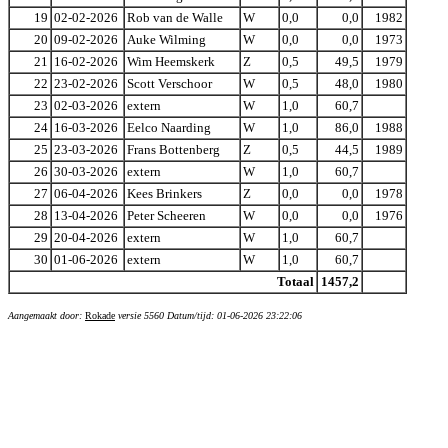
19
02-02-2026
Rob van de Walle
W
0,0
0,0
1982
20
09-02-2026
Auke Wilming
W
0,0
0,0
1973
21
16-02-2026
Wim Heemskerk
Z
0,5
49,5
1979
22
23-02-2026
Scott Verschoor
W
0,5
48,0
1980
23
02-03-2026
extern
W
1,0
60,7
24
16-03-2026
Eelco Naarding
W
1,0
86,0
1988
25
23-03-2026
Frans Bottenberg
Z
0,5
44,5
1989
26
30-03-2026
extern
W
1,0
60,7
27
06-04-2026
Kees Brinkers
Z
0,0
0,0
1978
28
13-04-2026
Peter Scheeren
W
0,0
0,0
1976
29
20-04-2026
extern
W
1,0
60,7
30
01-06-2026
extern
W
1,0
60,7
Totaal
1457,2
Aangemaakt door:
Rokade
versie 5560 Datum/tijd: 01-06-2026 23:22:06