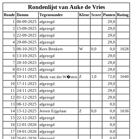
Rondenlijst van Auke de Vries
Ronde
Datum
Tegenstander
Kleur
Score
Punten
Rating
1
06-09-2025
afgezegd
29,0
2
15-09-2025
afgezegd
29,0
3
22-09-2025
afgezegd
29,0
4
29-09-2025
afgezegd
29,0
5
06-10-2025
Kees Brinkers
W
0,0
0,0
1628
6
13-10-2025
afgezegd
29,0
7
20-10-2025
afgezegd
29,0
8
03-11-2025
afgezegd
29,0
9
10-11-2025
Z
1,0
72,0
1640
Henk van der W�sten
10
17-11-2025
afgezegd
29,0
11
24-11-2025
afgezegd
29,0
12
01-12-2025
afgezegd
29,0
13
08-12-2025
afgezegd
0,0
14
15-12-2025
Jeroen Eijgelaar
Z
0,0
0,0
1636
15
22-12-2025
afgezegd
0,0
16
12-01-2026
afgezegd
0,0
17
19-01-2026
afgezegd
0,0
18
26-01-2026
afgezegd
0,0