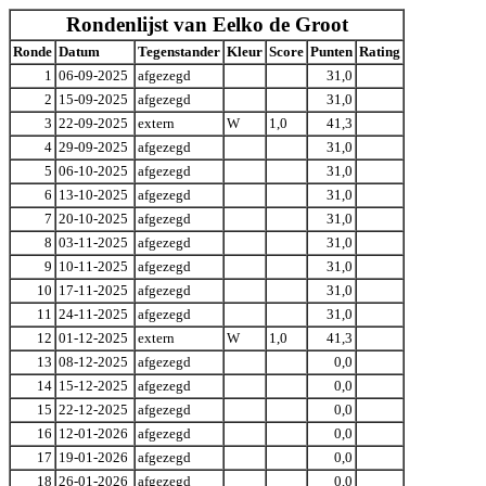
Rondenlijst van Eelko de Groot
Ronde
Datum
Tegenstander
Kleur
Score
Punten
Rating
1
06-09-2025
afgezegd
31,0
2
15-09-2025
afgezegd
31,0
3
22-09-2025
extern
W
1,0
41,3
4
29-09-2025
afgezegd
31,0
5
06-10-2025
afgezegd
31,0
6
13-10-2025
afgezegd
31,0
7
20-10-2025
afgezegd
31,0
8
03-11-2025
afgezegd
31,0
9
10-11-2025
afgezegd
31,0
10
17-11-2025
afgezegd
31,0
11
24-11-2025
afgezegd
31,0
12
01-12-2025
extern
W
1,0
41,3
13
08-12-2025
afgezegd
0,0
14
15-12-2025
afgezegd
0,0
15
22-12-2025
afgezegd
0,0
16
12-01-2026
afgezegd
0,0
17
19-01-2026
afgezegd
0,0
18
26-01-2026
afgezegd
0,0