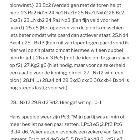
pionwinst.} 23.Bc2 (Verdedigen met de toren helpt
niet: 23.Re2 Rd1+ 24.Re1 Rxe1+ 25.Nxe1 Nxb2 26.Bc2
Bxa3) 23…Nxb2 24.Ra1 Nd3 (Een fijn veld voor het
paard.) 25.e5 (Het opgeven van de pion is misschien
iets beter omdat wits paard dan actiever staat: 25.Nd4
Bxe4 ) 25…Bxf3 (Een ruil van loper tegen paard vond ik
hier wel op z’n plaats omdat hiermee wit een dubbel
pion krijgt.} 26.gxf3 Bc5 {met de idee om te gaan slaan
op f2} 27.Kg2 g6 {Niet nodig, maar voor de zekerheid
een gaatje voor de koning; direct 27…Nxf2 wint een
pion ) 28.f4 … ( 28.a4 b4 29.Bxd3 cxd3 30.cxb4 Bxb4 is
nog steeds lastig voor wit)
28…Nxf2 29.Bxf2 Rd2. Hier gaf wit op, 0-1
Hans speelde weer zijn Pc3: “Mijn partij was al min of
meer beslist na een paar zetten: 1.Pc3 e5 ;2.Pf3 Pc6
;3.d4 d6. Vaker gezien, evenals een zekere van Geet,
immers. Er volgt 4.de5 de5 ;5 Dxd8 Kxd8 6.Lg5 Le7