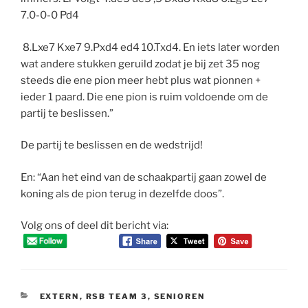
7.0-0-0 Pd4
8.Lxe7 Kxe7 9.Pxd4 ed4 10.Txd4. En iets later worden
wat andere stukken geruild zodat je bij zet 35 nog
steeds die ene pion meer hebt plus wat pionnen +
ieder 1 paard. Die ene pion is ruim voldoende om de
partij te beslissen.”
De partij te beslissen en de wedstrijd!
En: “Aan het eind van de schaakpartij gaan zowel de
koning als de pion terug in dezelfde doos”.
Volg ons of deel dit bericht via:
CATEGORIEËN
EXTERN
,
RSB TEAM 3
,
SENIOREN