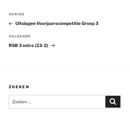
Bericht
Vorig
VORIGE
navigatie
bericht
Uitslagen Voorjaarscompetitie Groep 3
Volgend
VOLGENDE
bericht
RSB 3 extra (23-2)
ZOEKEN
Zoeken
Zoeke
naar: