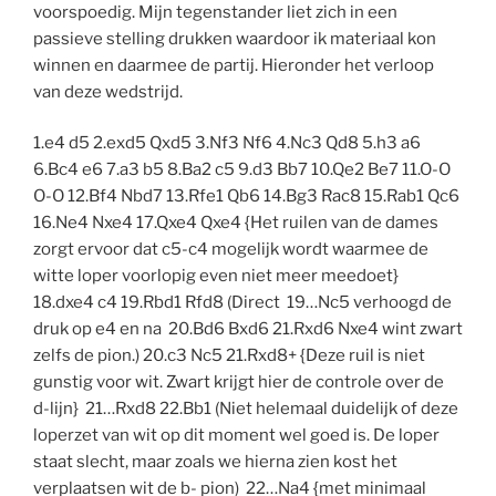
voorspoedig. Mijn tegenstander liet zich in een
passieve stelling drukken waardoor ik materiaal kon
winnen en daarmee de partij. Hieronder het verloop
van deze wedstrijd.
1.e4 d5 2.exd5 Qxd5 3.Nf3 Nf6 4.Nc3 Qd8 5.h3 a6
6.Bc4 e6 7.a3 b5 8.Ba2 c5 9.d3 Bb7 10.Qe2 Be7 11.O-O
O-O 12.Bf4 Nbd7 13.Rfe1 Qb6 14.Bg3 Rac8 15.Rab1 Qc6
16.Ne4 Nxe4 17.Qxe4 Qxe4 {Het ruilen van de dames
zorgt ervoor dat c5-c4 mogelijk wordt waarmee de
witte loper voorlopig even niet meer meedoet}
18.dxe4 c4 19.Rbd1 Rfd8 (Direct 19…Nc5 verhoogd de
druk op e4 en na 20.Bd6 Bxd6 21.Rxd6 Nxe4 wint zwart
zelfs de pion.) 20.c3 Nc5 21.Rxd8+ {Deze ruil is niet
gunstig voor wit. Zwart krijgt hier de controle over de
d-lijn} 21…Rxd8 22.Bb1 (Niet helemaal duidelijk of deze
loperzet van wit op dit moment wel goed is. De loper
staat slecht, maar zoals we hierna zien kost het
verplaatsen wit de b- pion) 22…Na4 {met minimaal