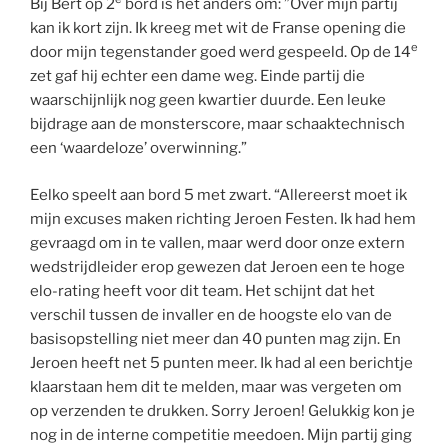
Bij Bert op 2
bord is het anders om: ”Over mijn partij
kan ik kort zijn. Ik kreeg met wit de Franse opening die
e
door mijn tegenstander goed werd gespeeld. Op de 14
zet gaf hij echter een dame weg. Einde partij die
waarschijnlijk nog geen kwartier duurde. Een leuke
bijdrage aan de monsterscore, maar schaaktechnisch
een ‘waardeloze’ overwinning.”
Eelko speelt aan bord 5 met zwart. “Allereerst moet ik
mijn excuses maken richting Jeroen Festen. Ik had hem
gevraagd om in te vallen, maar werd door onze extern
wedstrijdleider erop gewezen dat Jeroen een te hoge
elo-rating heeft voor dit team. Het schijnt dat het
verschil tussen de invaller en de hoogste elo van de
basisopstelling niet meer dan 40 punten mag zijn. En
Jeroen heeft net 5 punten meer. Ik had al een berichtje
klaarstaan hem dit te melden, maar was vergeten om
op verzenden te drukken. Sorry Jeroen! Gelukkig kon je
nog in de interne competitie meedoen. Mijn partij ging