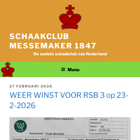
Ga
naar
de
inhoud
SCHAAKCLUB
MESSEMAKER 1847
De oudste schaakclub van Nederland
Menu
GEPLAATST
27 FEBRUARI 2026
OP
WEER WINST VOOR RSB 3 op 23-
2-2026