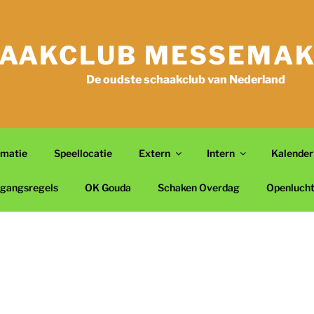
AAKCLUB MESSEMAK
De oudste schaakclub van Nederland
rmatie
Speellocatie
Extern
Intern
Kalender
gangsregels
OK Gouda
Schaken Overdag
Openluch