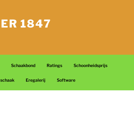
ER 1847
Schaakbond
Ratings
Schoonheidsprijs
tschaak
Eregalerij
Software