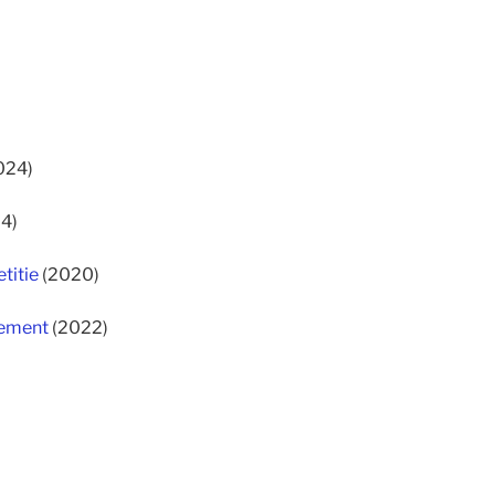
024)
4)
titie
(2020)
ement
(2022)