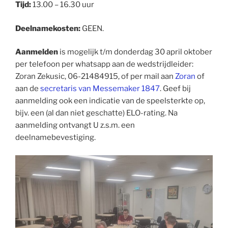
Tijd:
13.00 – 16.30 uur
Deelnamekosten:
GEEN.
Aanmelden
is mogelijk t/m donderdag 30 april oktober
per telefoon per whatsapp aan de wedstrijdleider:
Zoran Zekusic, 06-21484915, of per mail aan
Zoran
of
aan de
secretaris van Messemaker 1847
. Geef bij
aanmelding ook een indicatie van de speelsterkte op,
bijv. een (al dan niet geschatte) ELO-rating. Na
aanmelding ontvangt U z.s.m. een
deelnamebevestiging.