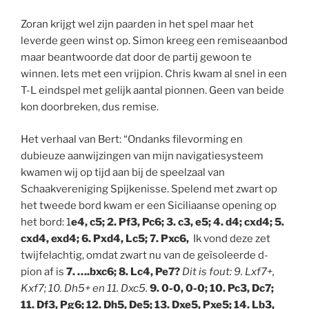
Zoran krijgt wel zijn paarden in het spel maar het
leverde geen winst op. Simon kreeg een remiseaanbod
maar beantwoorde dat door de partij gewoon te
winnen. Iets met een vrijpion. Chris kwam al snel in een
T-L eindspel met gelijk aantal pionnen. Geen van beide
kon doorbreken, dus remise.
Het verhaal van Bert: “Ondanks filevorming en
dubieuze aanwijzingen van mijn navigatiesysteem
kwamen wij op tijd aan bij de speelzaal van
Schaakvereniging Spijkenisse. Spelend met zwart op
het tweede bord kwam er een Siciliaanse opening op
het bord: 1
e4, c5; 2. Pf3, Pc6; 3. c3, e5; 4. d4; cxd4; 5.
cxd4, exd4; 6. Pxd4, Lc5; 7. Pxc6,
Ik vond deze zet
twijfelachtig, omdat zwart nu van de geïsoleerde d-
pion af is
7. ….bxc6; 8. Lc4, Pe7?
Dit is fout: 9. Lxf7+,
Kxf7; 10. Dh5+ en 11. Dxc5.
9. 0-0, 0-0; 10. Pc3, Dc7;
11. Df3, Pg6; 12. Dh5, De5; 13. Dxe5, Pxe5; 14. Lb3,