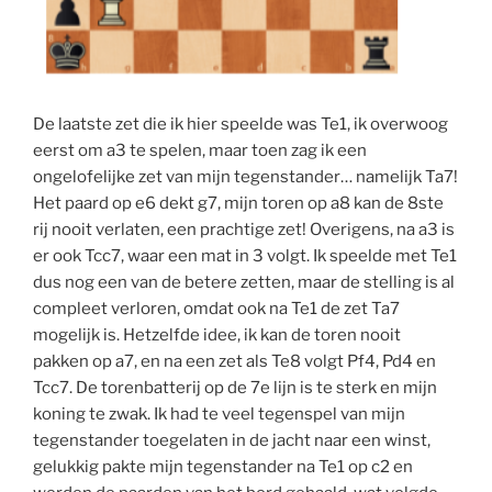
De laatste zet die ik hier speelde was Te1, ik overwoog
eerst om a3 te spelen, maar toen zag ik een
ongelofelijke zet van mijn tegenstander… namelijk Ta7!
Het paard op e6 dekt g7, mijn toren op a8 kan de 8ste
rij nooit verlaten, een prachtige zet! Overigens, na a3 is
er ook Tcc7, waar een mat in 3 volgt. Ik speelde met Te1
dus nog een van de betere zetten, maar de stelling is al
compleet verloren, omdat ook na Te1 de zet Ta7
mogelijk is. Hetzelfde idee, ik kan de toren nooit
pakken op a7, en na een zet als Te8 volgt Pf4, Pd4 en
Tcc7. De torenbatterij op de 7e lijn is te sterk en mijn
koning te zwak. Ik had te veel tegenspel van mijn
tegenstander toegelaten in de jacht naar een winst,
gelukkig pakte mijn tegenstander na Te1 op c2 en