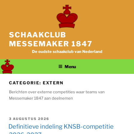
Ga
naar
de
inhoud
SCHAAKCLUB
MESSEMAKER 1847
De oudste schaakclub van Nederland
Menu
CATEGORIE:
EXTERN
Berichten over externe competities waar teams van
Messemaker 1847 aan deelnemen
GEPLAATST
3 AUGUSTUS 2026
OP
Definitieve indeling KNSB-competitie