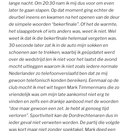
lange nacht. Om 20:30 nam ik mij dus voor om even
later te gaan slapen. Op dat moment ging echter de
deurbel ineens en kwamen na het openen van de deur
de simpele woorden “bekerfinale”. Of het de warmte,
het slaapgebrek of iets anders was, weet ik niet. Wel
weet ik dat ik die bekerfinale helemaal vergeten was.
30 seconde later zat ik in de auto mijn sokken en
schoenen aan te trekken, waarbij ik geüpdatet werd
over de wedstrijd (en ik niet voor het laatst die avond
mocht uitleggen waarom ik niet zoals iedere normale
Nederlander zo telefoonverslaafd ben dat ze mij
gewoon telefonisch konden bereiken).
Eenmaal op de
club mocht ik met wit tegen Mark Timmermans die zo
vriendelijk was om mijn late aankomst niet erg te
vinden en zelfs een drankje aanbood met de woorden
“doe maar gewoon een zet. Je hebt al genoeg tijd
verloren”. Sportiviteit kan de Dordrechtenaren dus in
ieder geval niet verweten worden. De partij die volgde
was kort maar niet zonder spektakel. Mark deed een