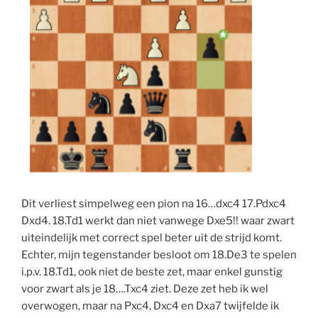
Dit verliest simpelweg een pion na 16…dxc4 17.Pdxc4
Dxd4. 18.Td1 werkt dan niet vanwege Dxe5!! waar zwart
uiteindelijk met correct spel beter uit de strijd komt.
Echter, mijn tegenstander besloot om 18.De3 te spelen
i.p.v. 18.Td1, ook niet de beste zet, maar enkel gunstig
voor zwart als je 18….Txc4 ziet. Deze zet heb ik wel
overwogen, maar na Pxc4, Dxc4 en Dxa7 twijfelde ik