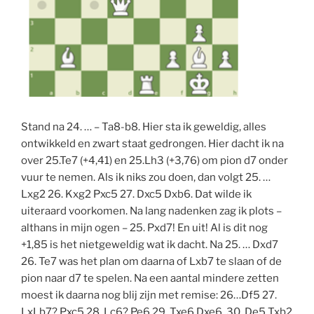
Stand na 24. … – Ta8-b8. Hier sta ik geweldig, alles
ontwikkeld en zwart staat gedrongen. Hier dacht ik na
over 25.Te7 (+4,41) en 25.Lh3 (+3,76) om pion d7 onder
vuur te nemen. Als ik niks zou doen, dan volgt 25. …
Lxg2 26. Kxg2 Pxc5 27. Dxc5 Dxb6. Dat wilde ik
uiteraard voorkomen. Na lang nadenken zag ik plots –
althans in mijn ogen – 25. Pxd7! En uit! Al is dit nog
+1,85 is het nietgeweldig wat ik dacht. Na 25. … Dxd7
26. Te7 was het plan om daarna of Lxb7 te slaan of de
pion naar d7 te spelen. Na een aantal mindere zetten
moest ik daarna nog blij zijn met remise: 26…Df5 27.
LxLb7? Pxc5 28. Lc6? Pe6 29. Txe6 Dxe6 30. De5 Txb2