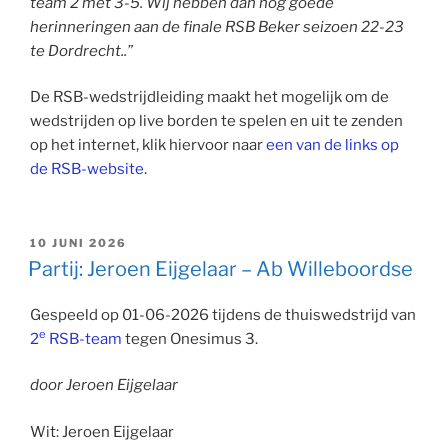
team 2 met 3-5.
Wij hebben dan nog goede
herinneringen aan de finale RSB Beker seizoen 22-23
te Dordrecht..”
De RSB-wedstrijdleiding maakt het mogelijk om de
wedstrijden op live borden te spelen en uit te zenden
op het internet, klik hiervoor naar
een van de links op
de RSB-website
.
GEPLAATST
10 JUNI 2026
OP
Partij: Jeroen Eijgelaar – Ab Willeboordse
Gespeeld op 01-06-2026 tijdens de thuiswedstrijd van
e
2
RSB-team
tegen Onesimus 3.
door Jeroen Eijgelaar
Wit: Jeroen Eijgelaar