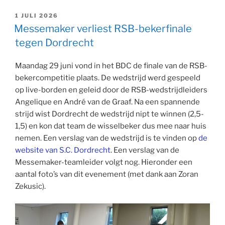
GEPLAATST
1 JULI 2026
OP
Messemaker verliest RSB-bekerfinale
tegen Dordrecht
Maandag 29 juni vond in het BDC de finale van de RSB-
bekercompetitie plaats. De wedstrijd werd gespeeld
op live-borden en geleid door de RSB-wedstrijdleiders
Angelique en André van de Graaf. Na een spannende
strijd wist Dordrecht de wedstrijd nipt te winnen (2,5-
1,5) en kon dat team de wisselbeker dus mee naar huis
nemen. Een verslag van de wedstrijd is te vinden op
de
website van S.C. Dordrecht
. Een verslag van de
Messemaker-teamleider volgt nog. Hieronder een
aantal foto’s van dit evenement (met dank aan Zoran
Zekusic).