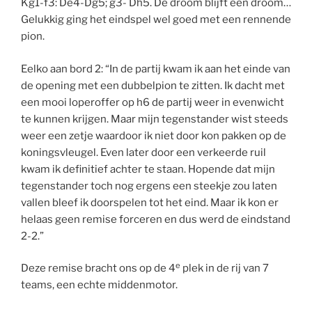
Kg1-f3: De4-Dg5; g3- Dh5. De droom blijft een droom…
Gelukkig ging het eindspel wel goed met een rennende
pion.
Eelko aan bord 2: “In de partij kwam ik aan het einde van
de opening met een dubbelpion te zitten. Ik dacht met
een mooi loperoffer op h6 de partij weer in evenwicht
te kunnen krijgen. Maar mijn tegenstander wist steeds
weer een zetje waardoor ik niet door kon pakken op de
koningsvleugel. Even later door een verkeerde ruil
kwam ik definitief achter te staan. Hopende dat mijn
tegenstander toch nog ergens een steekje zou laten
vallen bleef ik doorspelen tot het eind. Maar ik kon er
helaas geen remise forceren en dus werd de eindstand
2-2.”
e
Deze remise bracht ons op de 4
plek in de rij van 7
teams, een echte middenmotor.