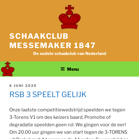
Ga
naar
de
inhoud
SCHAAKCLUB
MESSEMAKER 1847
De oudste schaakclub van Nederland
Menu
GEPLAATST
6 JUNI 2025
OP
RSB 3 SPEELT GELIJK
Onze laatste competitiewedstrijd speelden we tegen
3-Torens V1 om des keizers baard. Promotie of
degradatie speelden geen rol. We gingen voor de eer!
Om 20.00 uur gingen we van start tegen de 3-TORENS