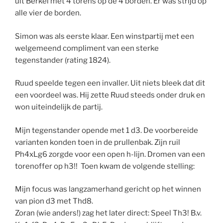
uit Berkel met 4 torens op de 4 borden. Er was strijd op
alle vier de borden.
Simon was als eerste klaar. Een winstpartij met een
welgemeend compliment van een sterke
tegenstander (rating 1824).
Ruud speelde tegen een invaller. Uit niets bleek dat dit
een voordeel was. Hij zette Ruud steeds onder druk en
won uiteindelijk de partij.
Mijn tegenstander opende met 1 d3. De voorbereide
varianten konden toen in de prullenbak. Zijn ruil
Ph4xLg6 zorgde voor een open h-lijn. Dromen van een
torenoffer op h3!! Toen kwam de volgende stelling:
Mijn focus was langzamerhand gericht op het winnen
van pion d3 met Thd8.
Zoran (wie anders!) zag het later direct: Speel Th3! B.v.