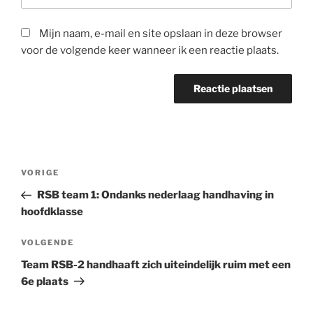
Mijn naam, e-mail en site opslaan in deze browser
voor de volgende keer wanneer ik een reactie plaats.
Bericht
Vorig
VORIGE
navigatie
bericht
RSB team 1: Ondanks nederlaag handhaving in
hoofdklasse
Volgend
VOLGENDE
bericht
Team RSB-2 handhaaft zich uiteindelijk ruim met een
6e plaats