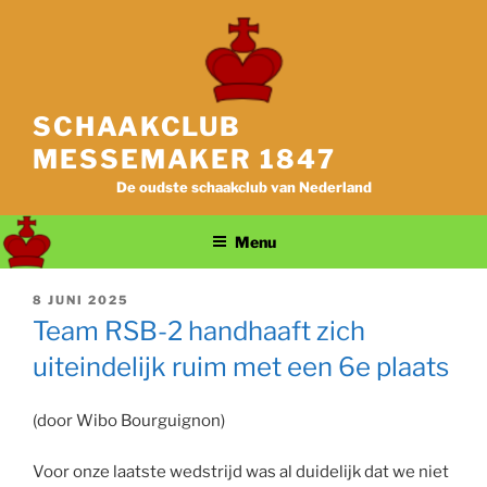
Ga
naar
de
inhoud
SCHAAKCLUB
MESSEMAKER 1847
De oudste schaakclub van Nederland
Menu
GEPLAATST
8 JUNI 2025
OP
Team RSB-2 handhaaft zich
uiteindelijk ruim met een 6e plaats
(door Wibo Bourguignon)
Voor onze laatste wedstrijd was al duidelijk dat we niet