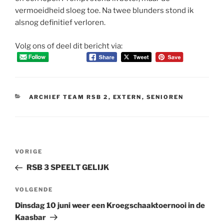
vermoeidheid sloeg toe. Na twee blunders stond ik
alsnog definitief verloren.
Volg ons of deel dit bericht via:
CATEGORIEËN
ARCHIEF TEAM RSB 2
,
EXTERN
,
SENIOREN
Bericht
Vorig
VORIGE
navigatie
bericht
RSB 3 SPEELT GELIJK
Volgend
VOLGENDE
bericht
Dinsdag 10 juni weer een Kroegschaaktoernooi in de
Kaasbar