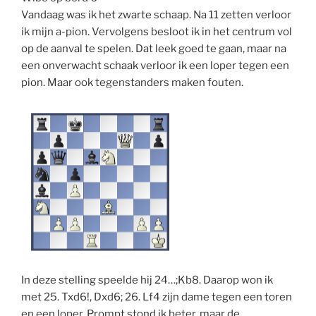
Vandaag was ik het zwarte schaap. Na 11 zetten verloor
ik mijn a-pion. Vervolgens besloot ik in het centrum vol
op de aanval te spelen. Dat leek goed te gaan, maar na
een onverwacht schaak verloor ik een loper tegen een
pion. Maar ook tegenstanders maken fouten.
In deze stelling speelde hij 24…;Kb8. Daarop won ik
met 25. Txd6!, Dxd6; 26. Lf4 zijn dame tegen een toren
en een loper. Prompt stond ik beter, maar de