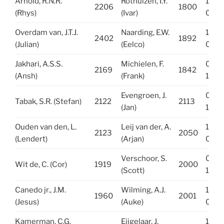
Arnold, R.N.R.
Rothuizen, I.Y.
1-
2206
1800
(Rhys)
(Ivar)
0
Overdam van, J.T.J.
Naarding, E.W.
1-
2402
1892
(Julian)
(Eelco)
0
Jakhari, A.S.S.
Michielen, F.
0-
2169
1842
(Ansh)
(Frank)
1
Evengroen, J.
0-
Tabak, S.R. (Stefan)
2122
2113
(Jan)
1
Ouden van den, L.
Leij van der, A.
1-
2123
2050
(Lendert)
(Arjan)
0
Verschoor, S.
0-
Wit de, C. (Cor)
1919
2000
(Scott)
1
Canedo jr., J.M.
Wilming, A.J.
1-
1960
2001
(Jesus)
(Auke)
0
Kamerman, C.G.
Eijgelaar, J.
1-