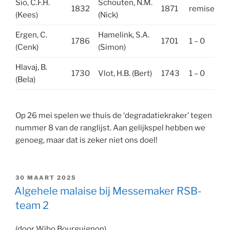
Sio, C.F.H.
Schouten, N.M.
1832
1871
remise
(Kees)
(Nick)
Ergen, C.
Hamelink, S.A.
1786
1701
1 – 0
(Cenk)
(Simon)
Hlavaj, B.
1730
Vlot, H.B. (Bert)
1743
1 – 0
(Bela)
Op 26 mei spelen we thuis de ‘degradatiekraker’ tegen
nummer 8 van de ranglijst. Aan gelijkspel hebben we
genoeg, maar dat is zeker niet ons doel!
GEPLAATST
30 MAART 2025
OP
Algehele malaise bij Messemaker RSB-
team 2
(door Wibo Bourguignon)