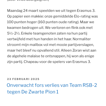
Maandag 24 maart speelden we uit tegen Erasmus 3.
Op papier een makkie: onze gemiddelde Elo-rating was
100 punten hoger (160 punten oude rating). Maar we
kwamen bedrogen uit. We verloren en flink ook met
5½-2½. Enkele teamgenoten zaten na hun partij
vertwijfeld met hun handen in het haar. Normaliter
stroomt mijn mailbox vol met mooie partijverslagen,
maar het bleef nu opvallend stil. Alleen Zoran wist aan
de algehele malaise te ontsnappen, hij won als enige
zijn partij. Chapeau voor de spelers van Erasmus 3.
GEPLAATST
23 FEBRUARI 2025
OP
Onverwacht fors verlies van Team RSB-2
tegen De Zwarte Pion 1