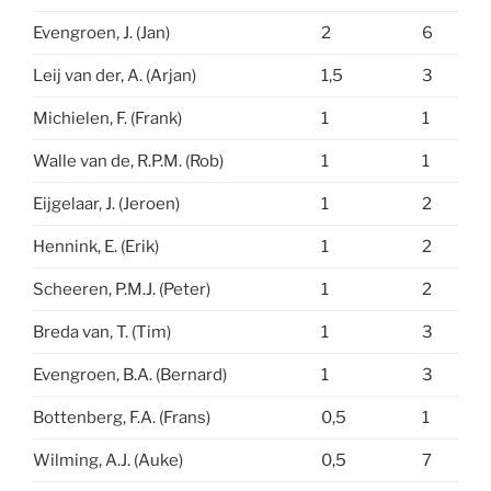
Evengroen, J. (Jan)
2
6
Leij van der, A. (Arjan)
1,5
3
Michielen, F. (Frank)
1
1
Walle van de, R.P.M. (Rob)
1
1
Eijgelaar, J. (Jeroen)
1
2
Hennink, E. (Erik)
1
2
Scheeren, P.M.J. (Peter)
1
2
Breda van, T. (Tim)
1
3
Evengroen, B.A. (Bernard)
1
3
Bottenberg, F.A. (Frans)
0,5
1
Wilming, A.J. (Auke)
0,5
7