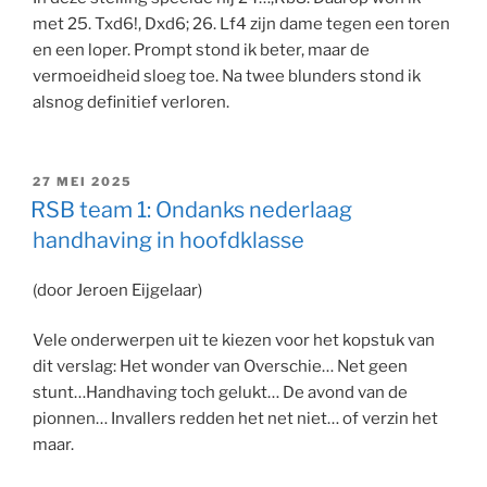
met 25. Txd6!, Dxd6; 26. Lf4 zijn dame tegen een toren
en een loper. Prompt stond ik beter, maar de
vermoeidheid sloeg toe. Na twee blunders stond ik
alsnog definitief verloren.
GEPLAATST
27 MEI 2025
OP
RSB team 1: Ondanks nederlaag
handhaving in hoofdklasse
(door Jeroen Eijgelaar)
Vele onderwerpen uit te kiezen voor het kopstuk van
dit verslag: Het wonder van Overschie… Net geen
stunt…Handhaving toch gelukt… De avond van de
pionnen… Invallers redden het net niet… of verzin het
maar.