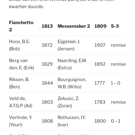
kwartier duurde.
Fianchetto
1813
Messemaker 2
1809
5-3
2
Hoos, B.S.
Eijgelaar, J.
1872
1907
remise
(Bob)
(Jeroen)
Berg van
Naarding, E.W.
1829
1892
remise
den, E. (Erik)
(Eelco)
Riksen, B.
Bourguignon,
1844
1777
1 – 0
(Ben)
W.B. (Wibo)
Veld de,
Zekusic, Z.
1803
1783
remise
A.T.G.P. (Ad)
(Zoran)
Verlinde, Y.
Rothuizen, I.Y.
1808
1800
0 – 1
(Youri)
(Ivar)