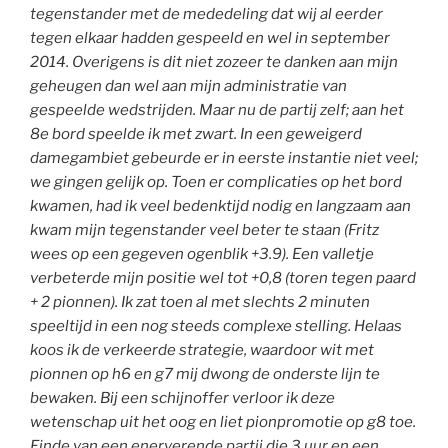
tegenstander met de mededeling dat wij al eerder
tegen elkaar hadden gespeeld en wel in september
2014. Overigens is dit niet zozeer te danken aan mijn
geheugen dan wel aan mijn administratie van
gespeelde wedstrijden. Maar nu de partij zelf; aan het
8e bord speelde ik met zwart. In een geweigerd
damegambiet gebeurde er in eerste instantie niet veel;
we gingen gelijk op. Toen er complicaties op het bord
kwamen, had ik veel bedenktijd nodig en langzaam aan
kwam mijn tegenstander veel beter te staan (Fritz
wees op een gegeven ogenblik +3.9). Een valletje
verbeterde mijn positie wel tot +0,8 (toren tegen paard
+ 2 pionnen). Ik zat toen al met slechts 2 minuten
speeltijd in een nog steeds complexe stelling. Helaas
koos ik de verkeerde strategie, waardoor wit met
pionnen op h6 en g7 mij dwong de onderste lijn te
bewaken. Bij een schijnoffer verloor ik deze
wetenschap uit het oog en liet pionpromotie op g8 toe.
Einde van een enerverende partij die 3 uur en een