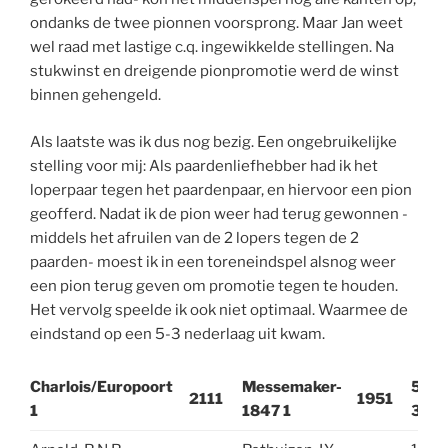
ondanks de twee pionnen voorsprong. Maar Jan weet
wel raad met lastige c.q. ingewikkelde stellingen. Na
stukwinst en dreigende pionpromotie werd de winst
binnen gehengeld.
Als laatste was ik dus nog bezig. Een ongebruikelijke
stelling voor mij: Als paardenliefhebber had ik het
loperpaar tegen het paardenpaar, en hiervoor een pion
geofferd. Nadat ik de pion weer had terug gewonnen -
middels het afruilen van de 2 lopers tegen de 2
paarden- moest ik in een toreneindspel alsnog weer
een pion terug geven om promotie tegen te houden.
Het vervolg speelde ik ook niet optimaal. Waarmee de
eindstand op een 5-3 nederlaag uit kwam.
Charlois/Europoort
Messemaker-
5-
2111
1951
1
1847 1
3