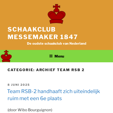
Ga
naar
de
inhoud
SCHAAKCLUB
MESSEMAKER 1847
De oudste schaakclub van Nederland
Menu
CATEGORIE:
ARCHIEF TEAM RSB 2
GEPLAATST
8 JUNI 2025
OP
Team RSB-2 handhaaft zich uiteindelijk
ruim met een 6e plaats
(door Wibo Bourguignon)