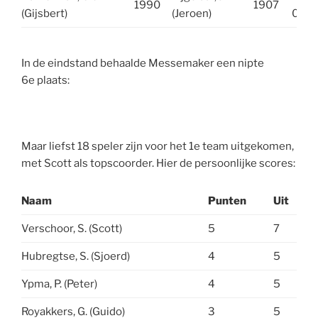
1990
1907
(Gijsbert)
(Jeroen)
0
In de eindstand behaalde Messemaker een nipte
6e plaats:
Maar liefst 18 speler zijn voor het 1e team uitgekomen,
met Scott als topscoorder. Hier de persoonlijke scores:
Naam
Punten
Uit
Verschoor, S. (Scott)
5
7
Hubregtse, S. (Sjoerd)
4
5
Ypma, P. (Peter)
4
5
Royakkers, G. (Guido)
3
5