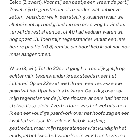
Eelco (2, zwart).
Voor mij een beetje een vreemde partij.
Zowel mijn tegenstander als ik deden wat dubieuze
zetten, waardoor we in een stelling kwamen waar we
allebei veel tijd nodig hadden om onze weg te vinden.
Terwijl de rest al een zet of 40 had gedaan, waren wij
nog op zet 13. Toen mijn tegenstander vanuit een iets
betere positie (+0.8) remise aanbood heb ik dat dan ook
maar aangenomen.
Wibo (3, wit).
Tot de 20e zet ging het redelijk gelijk op,
echter mijn tegenstander kreeg steeds meer het
initiatief. Op de 22e zet wist ik met een verrassende
paardzet het tij enigszins te keren. Gelukkig overzag
mijn tegenstander de juiste riposte, anders had het tot
stukverlies geleid. 7 zetten later was het wel mis toen
ik een eenvoudige paardvork over het hoofd zag en een
kwaliteit verloor. Vervolgens heb ik nog lang
gestreden, maar mijn tegenstander wist kundig in het
eindspel het kwaliteitsvoordeel in winst om te zetten.