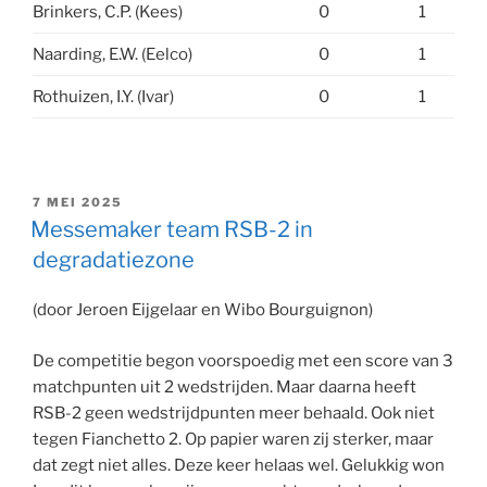
Brinkers, C.P. (Kees)
0
1
Naarding, E.W. (Eelco)
0
1
Rothuizen, I.Y. (Ivar)
0
1
GEPLAATST
7 MEI 2025
OP
Messemaker team RSB-2 in
degradatiezone
(door Jeroen Eijgelaar en Wibo Bourguignon)
De competitie begon voorspoedig met een score van 3
matchpunten uit 2 wedstrijden. Maar daarna heeft
RSB-2 geen wedstrijdpunten meer behaald. Ook niet
tegen Fianchetto 2. Op papier waren zij sterker, maar
dat zegt niet alles. Deze keer helaas wel. Gelukkig won