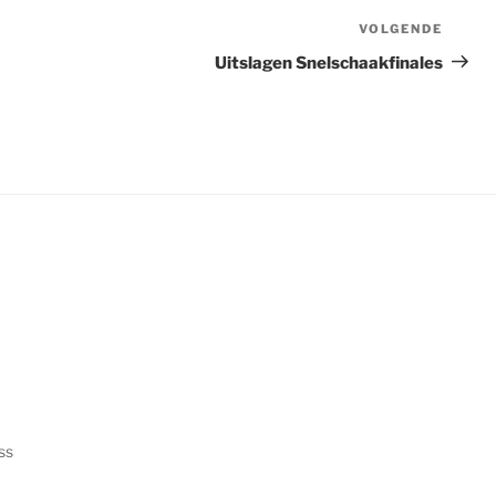
VOLGENDE
Volge
berich
Uitslagen Snelschaakfinales
ss