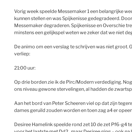
Vorig week speelde Messemaker 1 een belangrijke wedstr
kunnen stellen en was Spijkenisse gedegradeerd. Door d
Messemaker degraderen. Spijkenisse en Overschie treff
minstens een gelijkspel weten we zeker dat we niet deg
De animo om een verslag te schrijven was niet groot. 
verliep:
21:00 uur:
Op drie borden zie ik de Pirc/Modern verdediging. Nog 
ons niveau gewone stervelingen, al hadden de zwartspel
Aan het bord van Peter Scheeren viel op dat zijn tegen
dames geruild zouden worden en toen zag a4 er opeens 
Desiree Hamelink speelde rond zet 10 de zet Pf6-g4 te
voor het laatste met Dd2, maar Desiree ging – ook na l