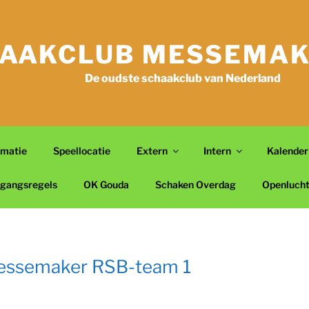
AAKCLUB MESSEMAK
De oudste schaakclub van Nederland
rmatie
Speellocatie
Extern
Intern
Kalender
gangsregels
OK Gouda
Schaken Overdag
Openluch
Messemaker RSB-team 1