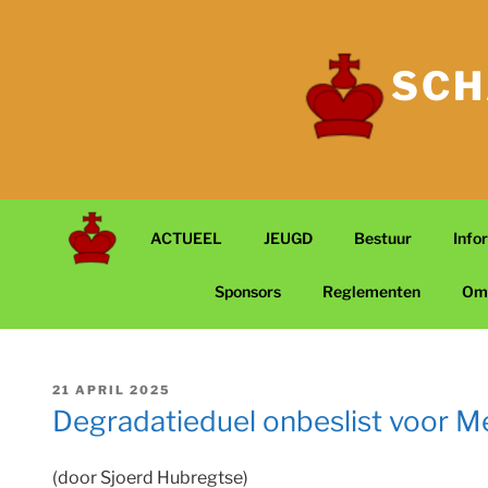
Ga
naar
de
SCH
inhoud
ACTUEEL
JEUGD
Bestuur
Info
Sponsors
Reglementen
Om
GEPLAATST
21 APRIL 2025
OP
Degradatieduel onbeslist voor 
(door Sjoerd Hubregtse)