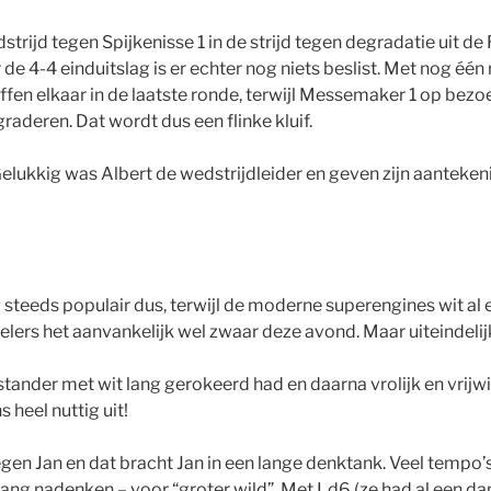
ijd tegen Spijkenisse 1 in de strijd tegen degradatie uit de
e 4-4 einduitslag is er echter nog niets beslist. Met nog één
en elkaar in de laatste ronde, terwijl Messemaker 1 op bezoe
raderen. Dat wordt dus een flinke kluif.
Gelukkig was Albert de wedstrijdleider en geven zijn aantek
steeds populair dus, terwijl de moderne superengines wit al e
ers het aanvankelijk wel zwaar deze avond. Maar uiteindelijk
stander met wit lang gerokeerd had en daarna vrolijk en vrijwi
heel nuttig uit!
gen Jan en dat bracht Jan in een lange denktank. Veel tempo’
ang nadenken – voor “groter wild”. Met Ld6 (ze had al een dam