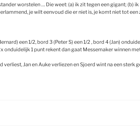
stander worstelen … Die weet: (a) ik zit tegen een gigant; (b) ik
ammend, je wilt eenvoud die er niet is, je komt niet tot een zet
ernard) een 1/2, bord 3 (Peter S) een 1/2 , bord 4 (Jan) onduide
r 2x onduidelijk 1 punt rekent dan gaat Messemaker winnen met 
d verliest, Jan en Auke verliezen en Sjoerd wint na een sterk 