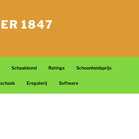
ER 1847
Schaakbond
Ratings
Schoonheidsprijs
tschaak
Eregalerij
Software