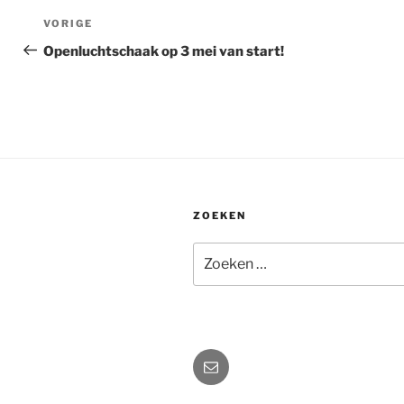
Bericht
Vorig
VORIGE
navigatie
bericht
Openluchtschaak op 3 mei van start!
ZOEKEN
Zoeken
naar:
E-
mail