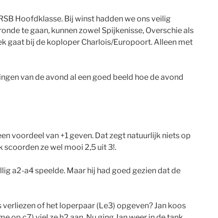
 RSB Hoofdklasse. Bij winst hadden we ons veilig
 ronde te gaan, kunnen zowel Spijkenisse, Overschie als
k gaat bij de koploper Charlois/Europoort. Alleen met
eningen van de avond al een goed beeld hoe de avond
en voordeel van +1 geven. Dat zegt natuurlijk niets op
 scoorden ze wel mooi 2,5 uit 3!.
llig a2-a4 speelde. Maar hij had goed gezien dat de
s verliezen of het loperpaar (Le3) opgeven? Jan koos
e op c7) viel ze h2 aan. Nu ging Jan weer in de tank …