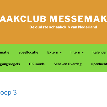
AAKCLUB MESSEMAK
De oudste schaakclub van Nederland
rmatie
Speellocatie
Extern
Intern
Kalender
gangsregels
OK Gouda
Schaken Overdag
Openluch
roep 3