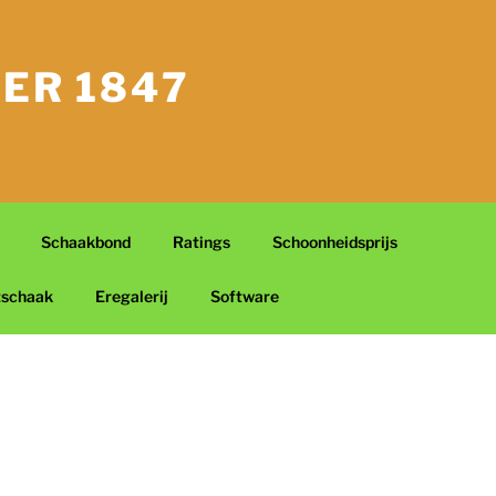
ER 1847
Schaakbond
Ratings
Schoonheidsprijs
tschaak
Eregalerij
Software