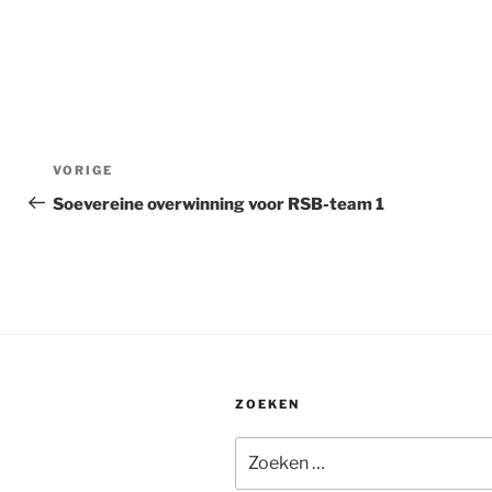
Bericht
Vorig
VORIGE
navigatie
bericht
Soevereine overwinning voor RSB-team 1
ZOEKEN
Zoeken
naar: