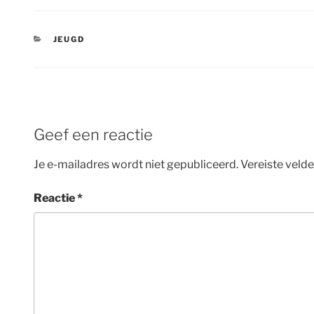
CATEGORIEËN
JEUGD
Geef een reactie
Je e-mailadres wordt niet gepubliceerd.
Vereiste veld
Reactie
*