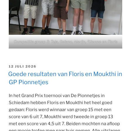
Competitie groep 3: Teja, Delano, Merijn, Etienne en Floris
GEPLAATST
12 JULI 2026
OP
Goede resultaten van Floris en Moukthi in
GP Pionnetjes
In het Grand Prix toernooi van De Pionnetjes in
Schiedam hebben Floris en Moukthi het heel goed
gedaan: Floris werd winnaar van groep 15 met een
score van 6 uit 7, Moukthi werd tweede in groep 13
met een score van 4,5 uit 7. Beiden mochten na afloop
een mooie trofee mee naar huis nemen. Alle uitslagen