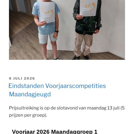
GEPLAATST
6 JULI 2026
OP
Eindstanden Voorjaarscompetities
Maandagjeugd
Prijsuitreiking is op de slotavond van maandag 13 juli (5
prijzen per groep).