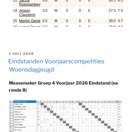
GEPLAATST
1 JULI 2026
OP
Eindstanden Voorjaarscompetities
Woensdagjeugd
Messemaker Groep 4 Voorjaar 2026 Eindstand (na
ronde 8)