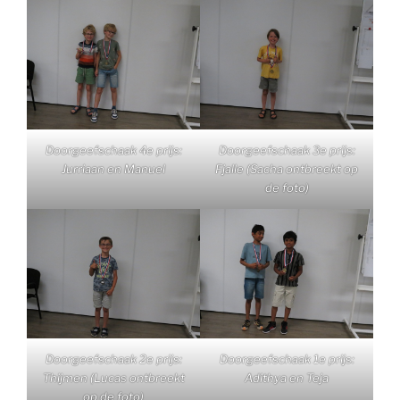
Doorgeefschaak 4e prijs:
Doorgeefschaak 3e prijs:
Jurriaan en Manuel
Fjalle (Sacha ontbreekt op
de foto)
Doorgeefschaak 2e prijs:
Doorgeefschaak 1e prijs:
Thijmen (Lucas ontbreekt
Adithya en Teja
op de foto)