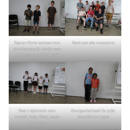
Teja en Floris wonnen hun
Dank aan alle meesters!
simultaanpartij, Merijn won
de Opgave van de Week
Stap 1 diploma’s voor
Doorgeefschaak 5e prijs:
Anahid, Sefa, Zinat, Jesse
Moukthi en Lasya
en Johan