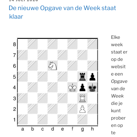
OP
De nieuwe Opgave van de Week staat
klaar
Elke
week
staat er
op de
websit
e een
Opgave
van de
Week
die je
kunt
prober
en op
te