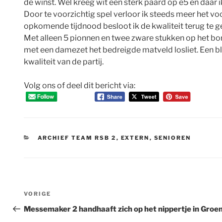
de winst. Wel kreeg wit een sterk paard op e5 en daar i
Door te voorzichtig spel verloor ik steeds meer het v
opkomende tijdnood besloot ik de kwaliteit terug te g
Met alleen 5 pionnen en twee zware stukken op het bord
met een damezet het bedreigde matveld losliet. Een bl
kwaliteit van de partij.
Volg ons of deel dit bericht via:
CATEGORIEËN
ARCHIEF TEAM RSB 2
,
EXTERN
,
SENIOREN
Bericht
Vorig
VORIGE
navigatie
bericht
Messemaker 2 handhaaft zich op het nippertje in Groe