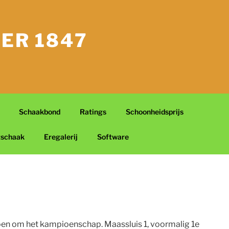
ER 1847
Schaakbond
Ratings
Schoonheidsprijs
tschaak
Eregalerij
Software
doen om het kampioenschap. Maassluis 1, voormalig 1e