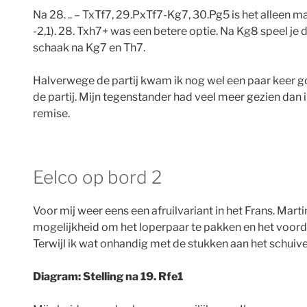
Na 28. .. – TxTf7, 29.PxTf7-Kg7, 30.Pg5 is het alleen m
-2,1). 28. Txh7+ was een betere optie. Na Kg8 speel je 
schaak na Kg7 en Th7.
Halverwege de partij kwam ik nog wel een paar keer g
de partij. Mijn tegenstander had veel meer gezien dan 
remise.
Eelco op bord 2
Voor mij weer eens een afruilvariant in het Frans. Mar
mogelijkheid om het loperpaar te pakken en het voord
Terwijl ik wat onhandig met de stukken aan het schuive
Diagram: Stelling na 19. Rfe1