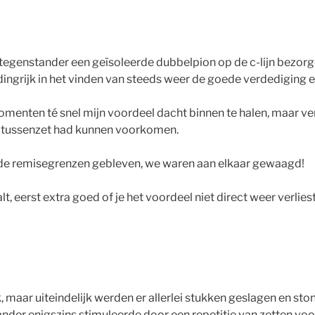
 tegenstander een geïsoleerde dubbelpion op de c-lijn bezorg
dingrijk in het vinden van steeds weer de goede verdediging en
 momenten té snel mijn voordeel dacht binnen te halen, maar 
een tussenzet had kunnen voorkomen.
 de remisegrenzen gebleven, we waren aan elkaar gewaagd!
alt, eerst extra goed of je het voordeel niet direct weer verliest
maar uiteindelijk werden er allerlei stukken geslagen en ston
der enigszins stimuleerde door een repetitie van zetten voor 