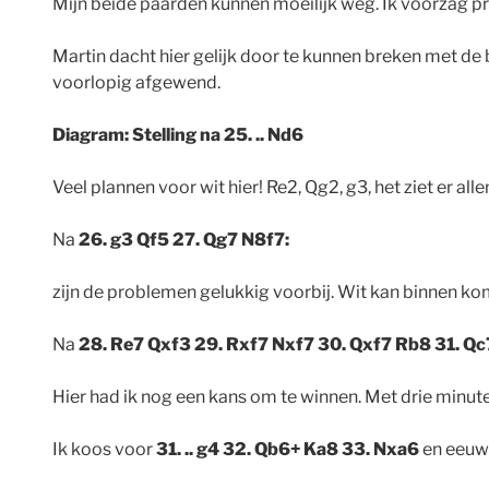
Mijn beide paarden kunnen moeilijk weg. Ik voorzag prob
Martin dacht hier gelijk door te kunnen breken met de 
voorlopig afgewend.
Diagram: Stelling na 25. .. Nd6
Veel plannen voor wit hier! Re2, Qg2, g3, het ziet er al
Na
26. g3 Qf5 27. Qg7 N8f7:
zijn de problemen gelukkig voorbij. Wit kan binnen ko
Na
28. Re7 Qxf3 29. Rxf7 Nxf7 30. Qxf7 Rb8 31. Q
Hier had ik nog een kans om te winnen. Met drie minuten
Ik koos voor
31. .. g4 32. Qb6+ Ka8 33. Nxa6
en eeuwi