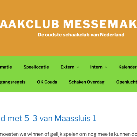
AAKCLUB MESSEMAK
De oudste schaakclub van Nederland
rmatie
Speellocatie
Extern
Intern
Kalender
gangsregels
OK Gouda
Schaken Overdag
Openluch
ijd met 5-3 van Maassluis 1
, moesten we winnen of gelijk spelen om nog mee te kunnen 