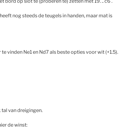
bord op slot te (proberen te) zetten met 19. .. c6 .
 heeft nog steeds de teugels in handen, maar mat is
r te vinden Ne1 en Nd7 als beste opties voor wit (+1.5).
 tal van dreigingen.
er de winst: