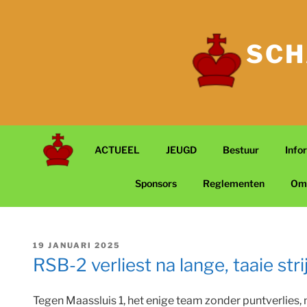
Ga
naar
de
SCH
inhoud
ACTUEEL
JEUGD
Bestuur
Info
Sponsors
Reglementen
Om
GEPLAATST
19 JANUARI 2025
OP
RSB-2 verliest na lange, taaie str
Tegen Maassluis 1, het enige team zonder puntverlies