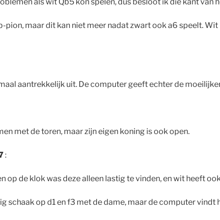
lemen als wit Qb5 kon spelen, dus besloot ik die kant van het 
b-pion, maar dit kan niet meer nadat zwart ook a6 speelt. Wit
lemaal aantrekkelijk uit. De computer geeft echter de moeilijke
men met de toren, maar zijn eigen koning is ook open.
c7
:
 op de klok was deze alleen lastig te vinden, en wit heeft ook
g schaak op d1 en f3 met de dame, maar de computer vindt hi