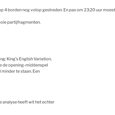
r op 4 borden nog volop gestreden. En pas om 23:20 uur moes
oie partijfragmenten.
g: King’s English Variation,
nde de opening-middenspel
l minder te staan. Een
e analyse heeft wit het echter