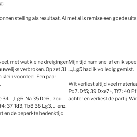
g:
nen stelling als resultaat. Al met al is remise een goede uits
 veel, met wat kleine dreigingen
Mijn tijd nam snel af en ik spe
auwelijks verbroken. Op zet 31
…,Lg5 had ik volledig gemist.
 klein voordeel. Een paar
…
Wit verliest altijd veel materi
Pd7, Df5; 39 Dxe7+, Tf7; 40 Pf6
e 34 …,Lg6. Na 35 De6,.. zou
achter en verliest de partij. W
f4; 37 Td3, Tb8 38 Lg3, … enz.
art en de beperkte bedenktijd