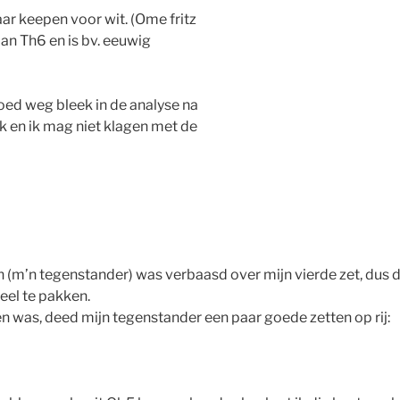
aar keepen voor wit. (Ome fritz
dan Th6 en is bv. eeuwig
oed weg bleek in de analyse na
ik en ik mag niet klagen met de
tin (m’n tegenstander) was verbaasd over mijn vierde zet, dus 
eel te pakken.
n was, deed mijn tegenstander een paar goede zetten op rij: