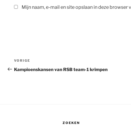
Mijn naam, e-mail en site opslaan in deze browser 
Bericht
Vorig
VORIGE
navigatie
bericht
Kampioenskansen van RSB team-1 krimpen
ZOEKEN