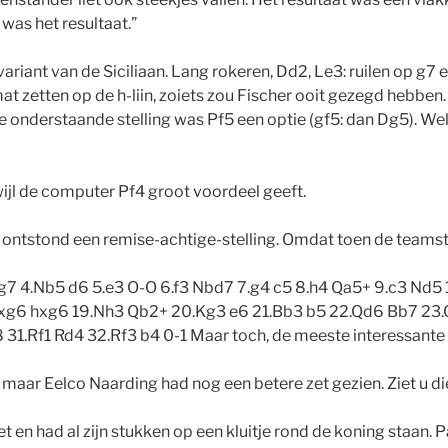
was het resultaat.”
iant van de Siciliaan. Lang rokeren, Dd2, Le3: ruilen op g7 e
at zetten op de h-liin, zoiets zou Fischer ooit gezegd hebben
de onderstaande stelling was Pf5 een optie (gf5: dan Dg5). We
wijl de computer Pf4 groot voordeel geeft.
 ontstond een remise-achtige-stelling. Omdat toen de teamst
Bg7 4.Nb5 d6 5.e3 O-O 6.f3 Nbd7 7.g4 c5 8.h4 Qa5+ 9.c3 Nd5
.hxg6 hxg6 19.Nh3 Qb2+ 20.Kg3 e6 21.Bb3 b5 22.Qd6 Bb7 23
.Rf1 Rd4 32.Rf3 b4 0-1 Maar toch, de meeste interessante st
t, maar Eelco Naarding had nog een betere zet gezien. Ziet u d
t en had al zijn stukken op een kluitje rond de koning staan.