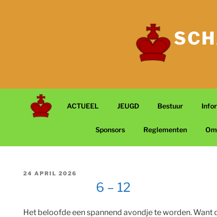
Ga
naar
de
SCH
inhoud
ACTUEEL
JEUGD
Bestuur
Info
Sponsors
Reglementen
Om
GEPLAATST
24 APRIL 2026
OP
6 – 12
Het beloofde een spannend avondje te worden. Want de