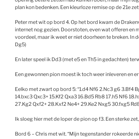
plan kon bedenken. Een kleurloze remise op de 21e zet 
Peter met wit op bord 4. Op het bord kwam de Drakenvar
internet nog gezien. Doorstoten, even wat offeren en m
voordeel, maar ik weet er niet doorheen te breken. In 
Dg5)
En later speel ik Dd3 (met e5 en Th5 in gedachten) ter
Een gewonnen pion moest ik toch weer inleveren en er
Eelko met zwart op bord 5: “1.d4 Nf6 2.Nc3 g6 3.Bf4 
14.bxc3 Qxc3+ 15.Kf2 Qxa3 16.Bd5 Rb8 17.h5 Nf6 18
27.Kg2 Qxf2+ 28.Kxf2 Ne4+ 29.Ke2 Nxg5 30.fxg5 Rd8 31
Ik sloeg hier met de loper de pion op f3. Een sterke ze
Bord 6 – Chris met wit. “Mijn tegenstander rokeerde nie