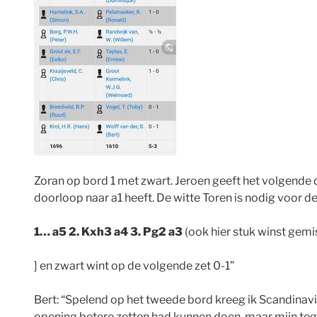
Zoran op bord 1 met zwart. Jeroen geeft het volgende d
doorloop naar a1 heeft. De witte Toren is nodig voor de
1… a5 2. Kxh3 a4 3. Pg2 a3
(ook hier stuk winst gem
] en zwart wint op de volgende zet 0-1”
Bert: “Spelend op het tweede bord kreeg ik Scandinavis
opening betere zetten had kunnen doen, maar mijn tegen