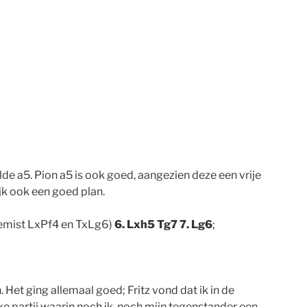
de a5. Pion a5 is ook goed, aangezien deze een vrije
ijk ook een goed plan.
gemist LxPf4 en TxLg6)
6. Lxh5 Tg7 7. Lg6
;
Het ging allemaal goed; Fritz vond dat ik in de
e partij waarin noch ik, noch mijn tegenstander een