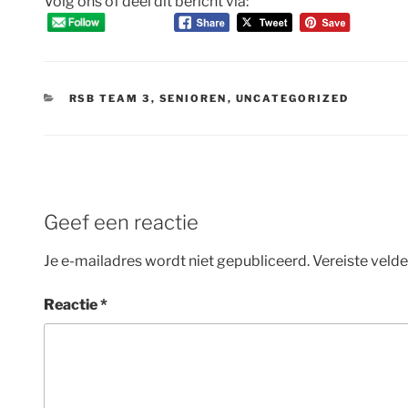
Volg ons of deel dit bericht via:
CATEGORIEËN
RSB TEAM 3
,
SENIOREN
,
UNCATEGORIZED
Geef een reactie
Je e-mailadres wordt niet gepubliceerd.
Vereiste veld
Reactie
*