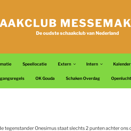
AAKCLUB MESSEMAK
De oudste schaakclub van Nederland
rmatie
Speellocatie
Extern
Intern
Kalender
gangsregels
OK Gouda
Schaken Overdag
Openluch
 tegenstander Onesimus staat slechts 2 punten achter ons op