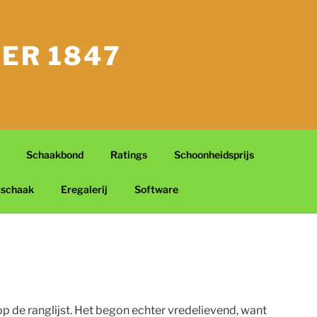
ER 1847
Schaakbond
Ratings
Schoonheidsprijs
tschaak
Eregalerij
Software
 de ranglijst. Het begon echter vredelievend, want