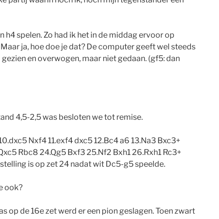
n h4 spelen. Zo had ik het in de middag ervoor op
. Maar ja, hoe doe je dat? De computer geeft wel steeds
l gezien en overwogen, maar niet gedaan. (gf5: dan
and 4,5-2,5 was besloten we tot remise.
 10.dxc5 Nxf4 11.exf4 dxc5 12.Bc4 a6 13.Na3 Bxc3+
.Qxc5 Rbc8 24.Qg5 Bxf3 25.Nf2 Bxh1 26.Rxh1 Rc3+
elling is op zet 24 nadat wit Dc5-g5 speelde.
ie ook?
 Pas op de 16e zet werd er een pion geslagen. Toen zwart