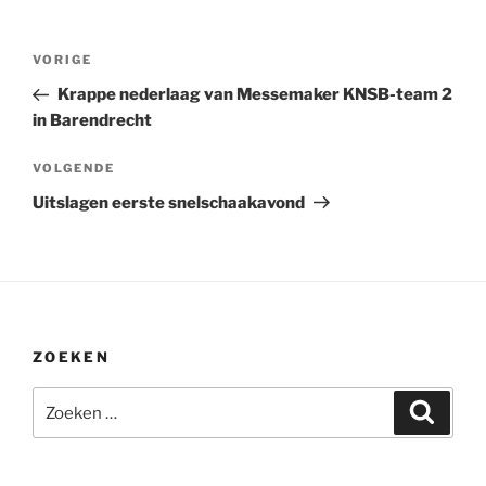
Bericht
Vorig
VORIGE
navigatie
bericht
Krappe nederlaag van Messemaker KNSB-team 2
in Barendrecht
Volgend
VOLGENDE
bericht
Uitslagen eerste snelschaakavond
ZOEKEN
Zoeken
Zoeke
naar: