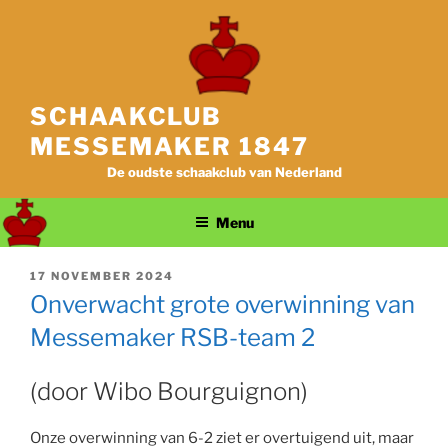
Ga
naar
de
inhoud
SCHAAKCLUB
MESSEMAKER 1847
De oudste schaakclub van Nederland
Menu
GEPLAATST
17 NOVEMBER 2024
OP
Onverwacht grote overwinning van
Messemaker RSB-team 2
(door Wibo Bourguignon)
Onze overwinning van 6-2 ziet er overtuigend uit, maar