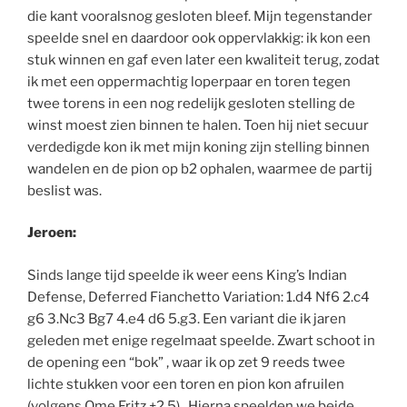
die kant vooralsnog gesloten bleef. Mijn tegenstander
speelde snel en daardoor ook oppervlakkig: ik kon een
stuk winnen en gaf even later een kwaliteit terug, zodat
ik met een oppermachtig loperpaar en toren tegen
twee torens in een nog redelijk gesloten stelling de
winst moest zien binnen te halen. Toen hij niet secuur
verdedigde kon ik met mijn koning zijn stelling binnen
wandelen en de pion op b2 ophalen, waarmee de partij
beslist was.
Jeroen:
Sinds lange tijd speelde ik weer eens King’s Indian
Defense, Deferred Fianchetto Variation: 1.d4 Nf6 2.c4
g6 3.Nc3 Bg7 4.e4 d6 5.g3. Een variant die ik jaren
geleden met enige regelmaat speelde. Zwart schoot in
de opening een “bok” , waar ik op zet 9 reeds twee
lichte stukken voor een toren en pion kon afruilen
(volgens Ome Fritz +2,5). Hierna speelden we beide