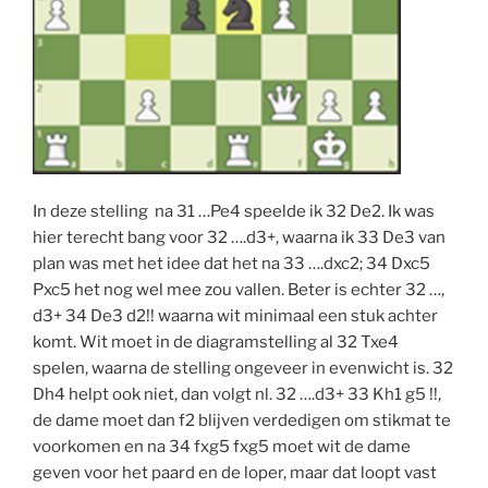
In deze stelling na 31 …Pe4 speelde ik 32 De2. Ik was
hier terecht bang voor 32 ….d3+, waarna ik 33 De3 van
plan was met het idee dat het na 33 ….dxc2; 34 Dxc5
Pxc5 het nog wel mee zou vallen. Beter is echter 32 …,
d3+ 34 De3 d2!! waarna wit minimaal een stuk achter
komt. Wit moet in de diagramstelling al 32 Txe4
spelen, waarna de stelling ongeveer in evenwicht is. 32
Dh4 helpt ook niet, dan volgt nl. 32 ….d3+ 33 Kh1 g5 !!,
de dame moet dan f2 blijven verdedigen om stikmat te
voorkomen en na 34 fxg5 fxg5 moet wit de dame
geven voor het paard en de loper, maar dat loopt vast