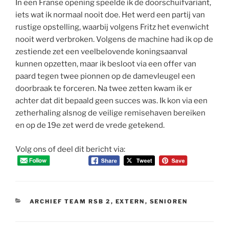
In een Franse opening speelde ik de doorschuifvariant,
iets wat ik normaal nooit doe. Het werd een partij van
rustige opstelling, waarbij volgens Fritz het evenwicht
nooit werd verbroken. Volgens de machine had ik op de
zestiende zet een veelbelovende koningsaanval
kunnen opzetten, maar ik besloot via een offer van
paard tegen twee pionnen op de damevleugel een
doorbraak te forceren. Na twee zetten kwam ik er
achter dat dit bepaald geen succes was. Ik kon via een
zetherhaling alsnog de veilige remisehaven bereiken
en op de 19e zet werd de vrede getekend.
Volg ons of deel dit bericht via:
CATEGORIEËN
ARCHIEF TEAM RSB 2
,
EXTERN
,
SENIOREN