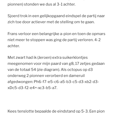
pionnen) stonden we dus al 3-1 achter.
Sjoerd trok in een gelijkopgaand eindspel de partij naar
zich toe door actiever met de stelling om te gaan.
Frans verloor een belangrijke a-pion en toen de opmars
niet meer te stoppen was ging de partij verloren. 4-2
achter.
Met zwart had ik (Jeroen) extra suikerklontjes
meegenomen voor mijn paard van g8, 17 zetjes gedaan
van de totaal 54 (zie diagram). Als octopus op d3
onderweg 2 pionnen verorberd en dameruil
afgedwongen: Ph6-f7-e5-c6-a5-b3-c5-d3-xb2-d3-
xDc5-d3-f2-e4+-xc3-b5-a7.
Kees tenslotte bepaalde de eindstand op 5-3. Een pion