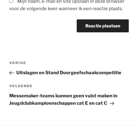
Mijn naam, e-mail en site opslaan in deze browser
voor de volgende keer wanneer ik een reactie plaats.
Bericht
Vorig
VORIGE
navigatie
bericht
Uitslagen en Stand Doorgeefschaakcompetitie
Volgend
VOLGENDE
bericht
Messemaker-teams kunnen geen vuist maken in
Jeugdclubkampioenschappen cat E en cat C