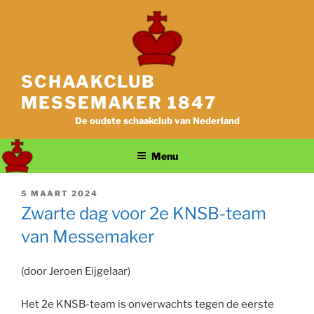
Ga
naar
de
inhoud
SCHAAKCLUB
MESSEMAKER 1847
De oudste schaakclub van Nederland
Menu
GEPLAATST
5 MAART 2024
OP
Zwarte dag voor 2e KNSB-team
van Messemaker
(door Jeroen Eijgelaar)
Het 2e KNSB-team is onverwachts tegen de eerste