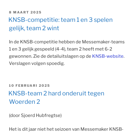
GEPLAATST
8 MAART 2025
OP
KNSB-competitie: team 1 en 3 spelen
gelijk, team 2 wint
In de KNSB-competitie hebben de Messemaker-teams
1 en 3 gelijk gespeeld (4-4), team 2 heeft met 6-2
gewonnen. Zie de detailuitslagen op de
KNSB-website
.
Verslagen volgen spoedig.
GEPLAATST
10 FEBRUARI 2025
OP
KNSB-team 2 hard onderuit tegen
Woerden 2
(door Sjoerd Hubfregtse)
Het is dit jaar niet het seizoen van Messemaker KNSB-