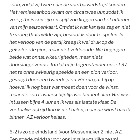
zoon, zodat zij twee naar de voetbalwedstrijd konden.
Het remiseaanbod kwam om circa twee uur, zodat ik
vroeg thuis kon zijn en spijt zou krijgen van het uitlenen
van mijn seizoenkaart. Omdat ik wat kansjes zag en niet
te vroeg thuis wilde zijn, besloot ik door te spelen. In
het verloop van de partij kreeg ik wel druk op de
geïsoleerde pion, maar niet voldoende. We begingen
beide wat onnauwkeurigheden, maar niets
doorslaggevends. Totdat mijn tegenstander op zet 37
net te onnauwkeurig speelde en een pion verloor,
gevolgd door een tweede pion. Hierna gaf hij op,
hoewel ik nog best wat moest doen voor de winst,
maar die zou ik waarschijnlijk wel binnenhalen. Het was
intussen bijna 4 uur en ik was als laatste klaar. De
voetbalwedstrijd kon ik niet halen, maar de winst had ik
binnen. AZ verloor helaas.
6-2 is zo de eindstand (voor Messemaker 2, niet AZ).
Een goede middag voor ons invaller-talrijke team!