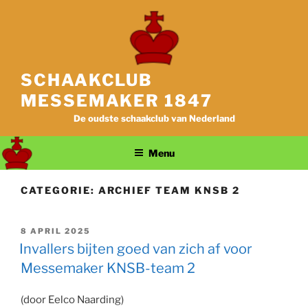
Ga
naar
de
inhoud
SCHAAKCLUB
MESSEMAKER 1847
De oudste schaakclub van Nederland
Menu
CATEGORIE:
ARCHIEF TEAM KNSB 2
GEPLAATST
8 APRIL 2025
OP
Invallers bijten goed van zich af voor
Messemaker KNSB-team 2
(door Eelco Naarding)