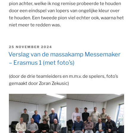
pion achter, welke ik nog remise probeerde te houden
door een eindspel van lopers van ongelijke kleur over
te houden. Een tweede pion viel echter ook, waarna het
niet meer te redden was.
GEPLAATST
25 NOVEMBER 2024
OP
Verslag van de massakamp Messemaker
– Erasmus 1 (met foto’s)
(door de drie teamleiders en m.m.v. de spelers, foto’s
gemaakt door Zoran Zekusic)