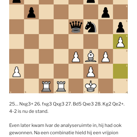
25… Nxg3+ 26. fxg3 Qxg3 27. Bd5 Qxe3 28. Kg2 Qe2+.
4-2 is nu de stand.
Even later kwam Ivar de analyseruimte in, hij had ook
gewonnen. Na een combinatie hield hij een vrijpion