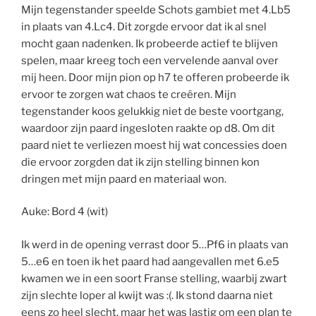
Mijn tegenstander speelde Schots gambiet met 4.Lb5
in plaats van 4.Lc4. Dit zorgde ervoor dat ik al snel
mocht gaan nadenken. Ik probeerde actief te blijven
spelen, maar kreeg toch een vervelende aanval over
mij heen. Door mijn pion op h7 te offeren probeerde ik
ervoor te zorgen wat chaos te creëren. Mijn
tegenstander koos gelukkig niet de beste voortgang,
waardoor zijn paard ingesloten raakte op d8. Om dit
paard niet te verliezen moest hij wat concessies doen
die ervoor zorgden dat ik zijn stelling binnen kon
dringen met mijn paard en materiaal won.
Auke: Bord 4 (wit)
Ik werd in de opening verrast door 5…Pf6 in plaats van
5…e6 en toen ik het paard had aangevallen met 6.e5
kwamen we in een soort Franse stelling, waarbij zwart
zijn slechte loper al kwijt was :(. Ik stond daarna niet
eens zo heel slecht, maar het was lastig om een plan te