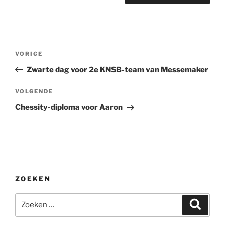
Bericht
Vorig
VORIGE
navigatie
bericht
Zwarte dag voor 2e KNSB-team van Messemaker
Volgend
VOLGENDE
bericht
Chessity-diploma voor Aaron
ZOEKEN
Zoeken
Zoeke
naar: