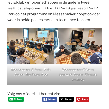
jeugdclubkampioenschappen in de andere twee
leeftijdscategorieën (AB en D, t/m 18 jaar resp. t/m 12
jaar) op het programma en Messemaker hoopt ook dan
weer in beide poules met een team mee te doen.
Messemaker E-team: Polo,
Messemaker C-team:
Jesper, Merlijn en Axel
Leonard, Jevaro, Thomas
en Jordy
Volg ons of deel dit bericht via: