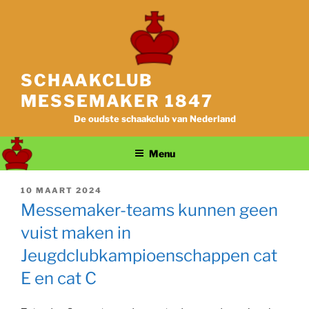
Ga
naar
de
inhoud
SCHAAKCLUB
MESSEMAKER 1847
De oudste schaakclub van Nederland
Menu
GEPLAATST
10 MAART 2024
OP
Messemaker-teams kunnen geen
vuist maken in
Jeugdclubkampioenschappen cat
E en cat C