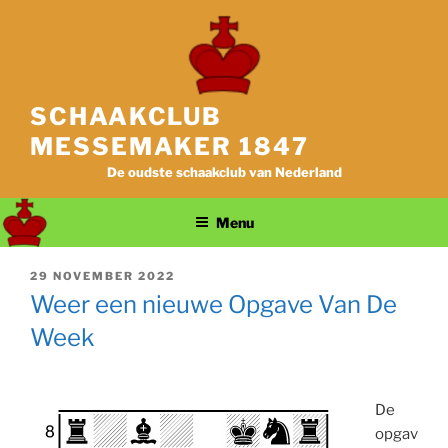
Ga
naar
de
inhoud
SCHAAKCLUB
MESSEMAKER 1847
De oudste schaakclub van Nederland
Menu
GEPLAATST
29 NOVEMBER 2022
OP
Weer een nieuwe Opgave Van De
Week
De
opgav