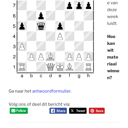
e van
deze
week
luidt:
Hoe
kan
wit
mate
riaal
winne
n?
Ga naar het
antwoordformulier
.
Volg ons of deel dit bericht via: