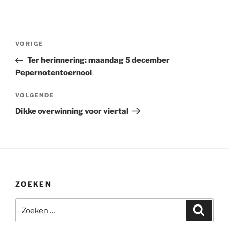
Bericht
Vorig
VORIGE
navigatie
bericht
Ter herinnering: maandag 5 december
Pepernotentoernooi
Volgend
VOLGENDE
bericht
Dikke overwinning voor viertal
ZOEKEN
Zoeken
Zoeke
naar: