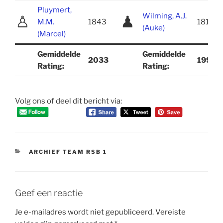
Pluymert,
Wilming, A.J.
♙
♟
M.M.
1843
1812
(Auke)
(Marcel)
Gemiddelde
Gemiddelde
2033
1998
Rating:
Rating:
Volg ons of deel dit bericht via:
CATEGORIEËN
ARCHIEF TEAM RSB 1
Geef een reactie
Je e-mailadres wordt niet gepubliceerd.
Vereiste