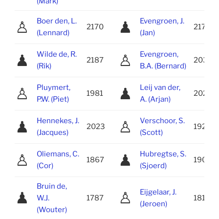
(Mark)
Boer den, L.
Evengroen, J.
♙
♟
2170
2172
(Lennard)
(Jan)
Wilde de, R.
Evengroen,
♟
♙
2187
2030
(Rik)
B.A. (Bernard)
Pluymert,
Leij van der,
♙
♟
1981
2021
P.W. (Piet)
A. (Arjan)
Hennekes, J.
Verschoor, S.
♟
♙
2023
1928
(Jacques)
(Scott)
Oliemans, C.
Hubregtse, S.
♙
♟
1867
1907
(Cor)
(Sjoerd)
Bruin de,
Eijgelaar, J.
♟
♙
W.J.
1787
1819
(Jeroen)
(Wouter)