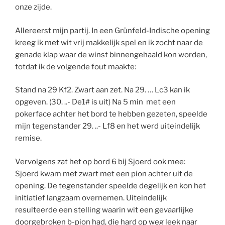
onze zijde.
Allereerst mijn partij. In een Grünfeld-Indische opening
kreeg ik met wit vrij makkelijk spel en ik zocht naar de
genade klap waar de winst binnengehaald kon worden,
totdat ik de volgende fout maakte:
Stand na 29 Kf2. Zwart aan zet. Na 29. … Lc3 kan ik
opgeven. (30. ..- De1# is uit) Na 5 min met een
pokerface achter het bord te hebben gezeten, speelde
mijn tegenstander 29. ..- Lf8 en het werd uiteindelijk
remise.
Vervolgens zat het op bord 6 bij Sjoerd ook mee:
Sjoerd kwam met zwart met een pion achter uit de
opening. De tegenstander speelde degelijk en kon het
initiatief langzaam overnemen. Uiteindelijk
resulteerde een stelling waarin wit een gevaarlijke
doorgebroken b-pion had, die hard op weg leek naar