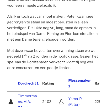
voor een simpele ziel zoals ik.
Als ik er toch wat van moet maken: Peter kwam zeer
gedrongen te staan en moest berusten in alleen
verdedigen. Dit lukte nog vrij lang, maar de opmars in
het eindspel van Dame, Koning en Pion kon niet alleen
met een Dame tegen gehouden worden.
Met deze zwaar bevochten overwinning staan we wel
ste
gedeeld 1
na 2 ronden in de hoofdklasse. Gezien het
spel van de Dordtenaren verwacht ik dat zij nog wel
onze concurrenten een pootje lichten.
Messemaker
Dordrecht 1
Rating
Rating
1
Timmerma
Ypma, P.
♟
♙
ns, M.A.
2403
2294
(Peter)