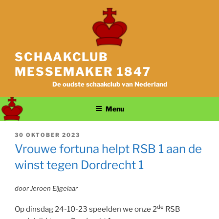
Ga
naar
de
inhoud
SCHAAKCLUB
MESSEMAKER 1847
De oudste schaakclub van Nederland
Menu
GEPLAATST
30 OKTOBER 2023
OP
Vrouwe fortuna helpt RSB 1 aan de
winst tegen Dordrecht 1
door Jeroen Eijgelaar
de
Op dinsdag 24-10-23 speelden we onze 2
RSB