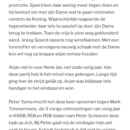
promotie. Sjoerd kon daar weinig meer tegen doen en
hij besloot om met zijn Dame wat te gaan rommelen
rondom de Koning. Waarschijnlijk reageerde de
tegenstander daar iets te passief op door zijn Dame
terug te trekken. Toen de vrije b-pion weg geblunderd
werd, kreeg Sjoerd opeens nog winstkansen. Met een
torenoffer en vervolgens eeuwig schaak met de Dame
kon wit nog op knappe wijze remise houden.
Arjan viel in voor Henk-Jan, net zoals vorig jaar. Van
deze partij heb ik het minst mee gekregen. Lange tijd
ging hier de strijd gelijk op. Arjan was blijkbaar iets
handiger in het eindspel en won.
Peter Ypma mocht het deze keer opnemen tegen Mark
Timmermans, de 3 vorige ontmoetingen van vorig jaar
in KNSB, RSB en RSB-beker nam Peter Scheeren deze
taak op zich. Bij Peter gaat mij de strategie mijn pet
vaak te boven. Schaak technisch is dat niet te volgen