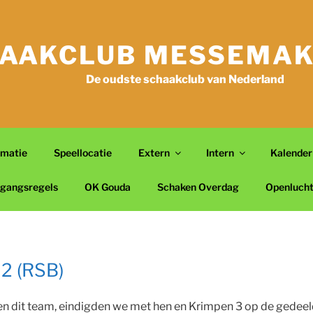
AAKCLUB MESSEMAK
De oudste schaakclub van Nederland
rmatie
Speellocatie
Extern
Intern
Kalender
gangsregels
OK Gouda
Schaken Overdag
Openluch
2 (RSB)
gen dit team, eindigden we met hen en Krimpen 3 op de gedee