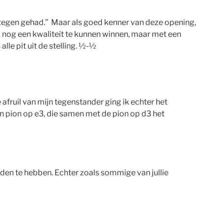
it tegen gehad.” Maar als goed kenner van deze opening,
ik nog een kwaliteit te kunnen winnen, maar met een
le pit uit de stelling. ½-½
afruil van mijn tegenstander ging ik echter het
n pion op e3, die samen met de pion op d3 het
nden te hebben. Echter zoals sommige van jullie