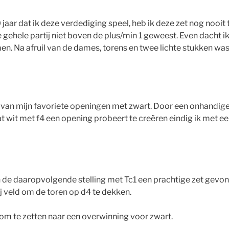
0 jaar dat ik deze verdediging speel, heb ik deze zet nog noo
de gehele partij niet boven de plus/min 1 geweest. Even dacht 
. Na afruil van de dames, torens en twee lichte stukken was al
 van mijn favoriete openingen met zwart. Door een onhandige 
 wit met f4 een opening probeert te creëren eindig ik met ee
in de daaropvolgende stelling met Tc1 een prachtige zet gevo
j veld om de toren op d4 te dekken.
 om te zetten naar een overwinning voor zwart.