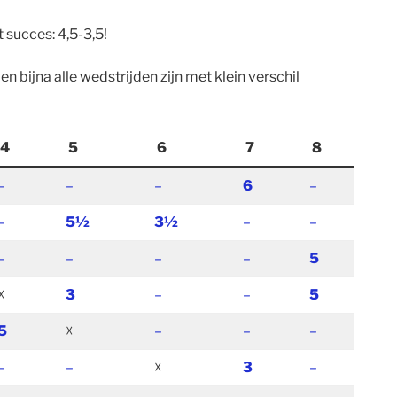
 succes: 4,5-3,5!
bijna alle wedstrijden zijn met klein verschil
4
5
6
7
8
–
–
–
6
–
–
5½
3½
–
–
–
–
–
–
5
☓
3
–
–
5
5
☓
–
–
–
–
–
☓
3
–