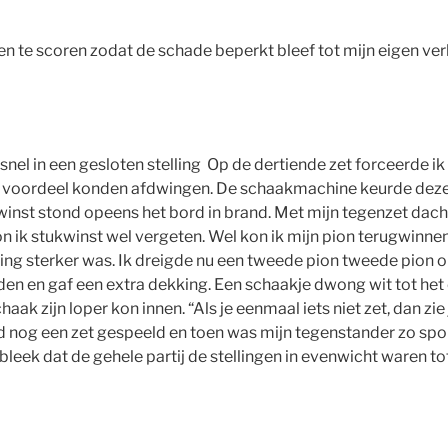
 te scoren zodat de schade beperkt bleef tot mijn eigen verl
l snel in een gesloten stelling Op de dertiende zet forceerde 
el voordeel konden afdwingen. De schaakmachine keurde deze z
inst stond opeens het bord in brand. Met mijn tegenzet dacht
ik stukwinst wel vergeten. Wel kon ik mijn pion terugwinnen 
oning sterker was. Ik dreigde nu een tweede pion tweede pion
n en gaf een extra dekking. Een schaakje dwong wit tot het o
haak zijn loper kon innen. “Als je eenmaal iets niet zet, dan 
rd nog een zet gespeeld en toen was mijn tegenstander zo spor
n bleek dat de gehele partij de stellingen in evenwicht waren t