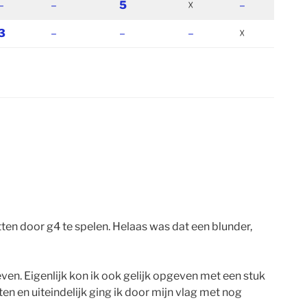
–
–
5
☓
–
3
–
–
–
☓
ten door g4 te spelen. Helaas was dat een blunder,
en. Eigenlijk kon ik ook gelijk opgeven met een stuk
n en uiteindelijk ging ik door mijn vlag met nog