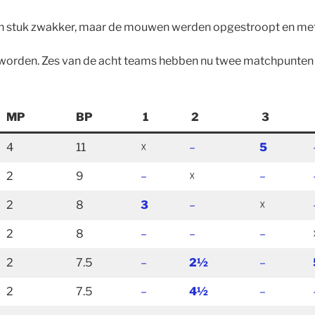
een stuk zwakker, maar de mouwen werden opgestroopt en met
orden. Zes van de acht teams hebben nu twee matchpunten en 
MP
BP
1
2
3
4
11
☓
–
5
2
9
–
☓
–
2
8
3
–
☓
2
8
–
–
–
2
7.5
–
2½
–
2
7.5
–
4½
–