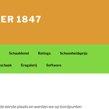
ER 1847
Schaakbond
Ratings
Schoonheidsprijs
tschaak
Eregalerij
Software
lde eerste plaats en werden we op bordpunten