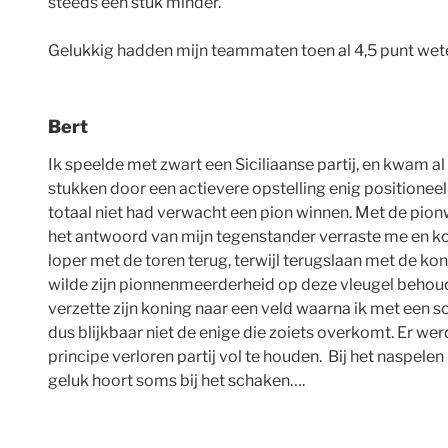
steeds een stuk minder.
Gelukkig hadden mijn teammaten toen al 4,5 punt weten
Bert
Ik speelde met zwart een Siciliaanse partij, en kwam a
stukken door een actievere opstelling enig positione
totaal niet had verwacht een pion winnen. Met de pionw
het antwoord van mijn tegenstander verraste me en kon 
loper met de toren terug, terwijl terugslaan met de k
wilde zijn pionnenmeerderheid op deze vleugel behoude
verzette zijn koning naar een veld waarna ik met een sc
dus blijkbaar niet de enige die zoiets overkomt. Er we
principe verloren partij vol te houden. Bij het naspele
geluk hoort soms bij het schaken….