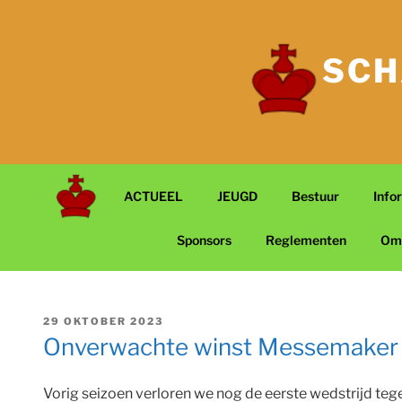
Ga
naar
de
SCH
inhoud
ACTUEEL
JEUGD
Bestuur
Info
Sponsors
Reglementen
Om
GEPLAATST
29 OKTOBER 2023
OP
Onverwachte winst Messemaker 
Vorig seizoen verloren we nog de eerste wedstrijd te