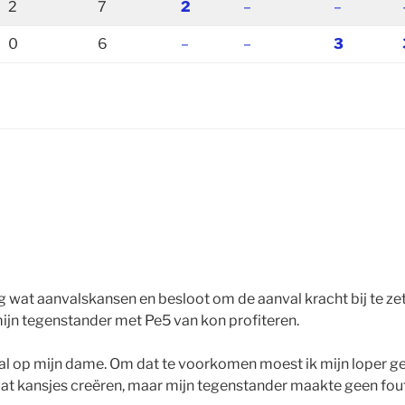
2
7
2
–
–
0
6
–
–
3
g wat aanvalskansen en besloot om de aanval kracht bij te zet
mijn tegenstander met Pe5 van kon profiteren.
l op mijn dame. Om dat te voorkomen moest ik mijn loper gev
wat kansjes creëren, maar mijn tegenstander maakte geen foute