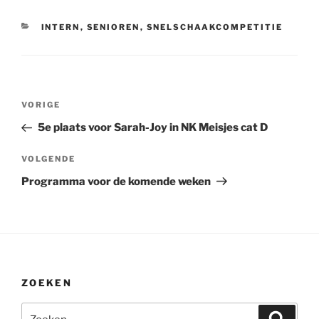
CATEGORIEËN
INTERN
,
SENIOREN
,
SNELSCHAAKCOMPETITIE
Bericht
Vorig
VORIGE
navigatie
bericht
5e plaats voor Sarah-Joy in NK Meisjes cat D
Volgend
VOLGENDE
bericht
Programma voor de komende weken
ZOEKEN
Zoeken
Zoeke