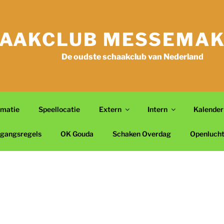
AAKCLUB MESSEMAK
De oudste schaakclub van Nederland
rmatie
Speellocatie
Extern
Intern
Kalender
gangsregels
OK Gouda
Schaken Overdag
Openluch