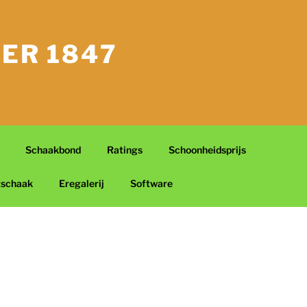
ER 1847
Schaakbond
Ratings
Schoonheidsprijs
tschaak
Eregalerij
Software