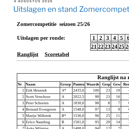
GEPLAATST
4 AUGUSTUS 2026
OP
Uitslagen en stand Zomercompet