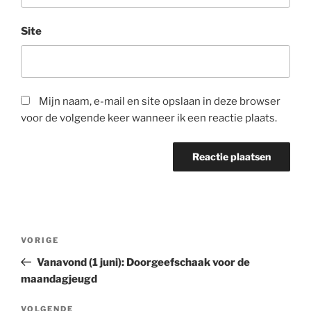
Site
Mijn naam, e-mail en site opslaan in deze browser
voor de volgende keer wanneer ik een reactie plaats.
Bericht
Vorig
VORIGE
navigatie
bericht
Vanavond (1 juni): Doorgeefschaak voor de
maandagjeugd
Volgend
VOLGENDE