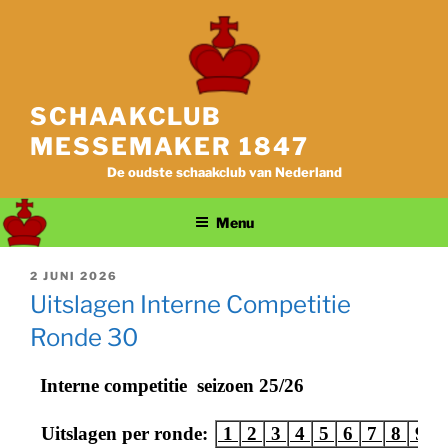
Ga
naar
de
inhoud
SCHAAKCLUB
MESSEMAKER 1847
De oudste schaakclub van Nederland
Menu
GEPLAATST
2 JUNI 2026
OP
Uitslagen Interne Competitie
Ronde 30