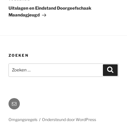
bericht
Uitslagen en Eindstand Doorgeefschaak
Maandagjeugd
ZOEKEN
Zoeken
Zoeke
naar:
E-
mail
naar
Omgangsregels
Ondersteund door WordPress
webmaster