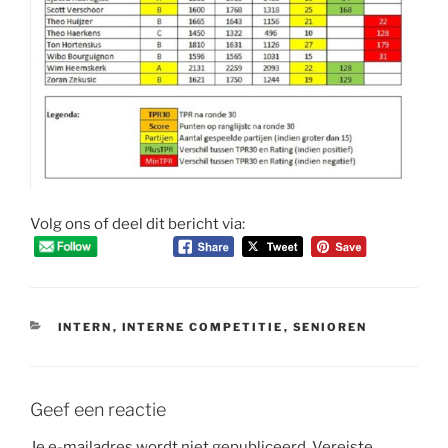
Volg ons of deel dit bericht via:
CATEGORIEËN
INTERN
,
INTERNE COMPETITIE
,
SENIOREN
Geef een reactie
Je e-mailadres wordt niet gepubliceerd.
Vereiste