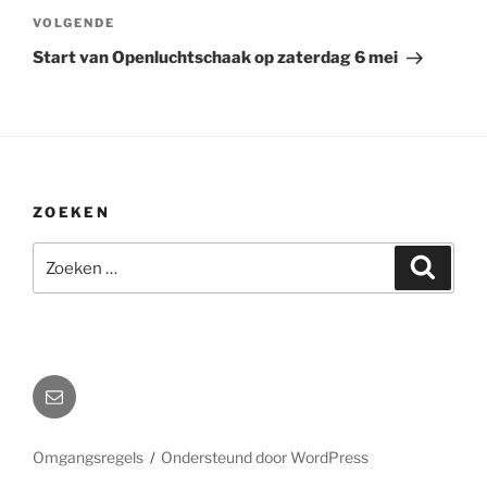
Volgend
VOLGENDE
bericht
Start van Openluchtschaak op zaterdag 6 mei
ZOEKEN
Zoeken
Zoeke
naar:
E-
mail
naar
Omgangsregels
Ondersteund door WordPress
webmaster