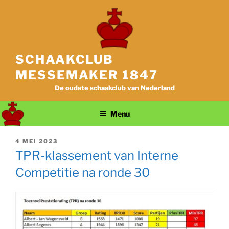
Ga
naar
de
inhoud
SCHAAKCLUB
MESSEMAKER 1847
De oudste schaakclub van Nederland
Menu
GEPLAATST
4 MEI 2023
OP
TPR-klassement van Interne
Competitie na ronde 30