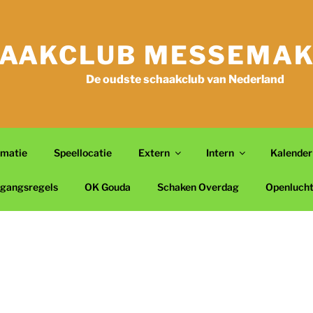
AAKCLUB MESSEMAK
De oudste schaakclub van Nederland
rmatie
Speellocatie
Extern
Intern
Kalender
gangsregels
OK Gouda
Schaken Overdag
Openluch