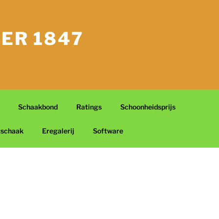
ER 1847
Schaakbond
Ratings
Schoonheidsprijs
tschaak
Eregalerij
Software