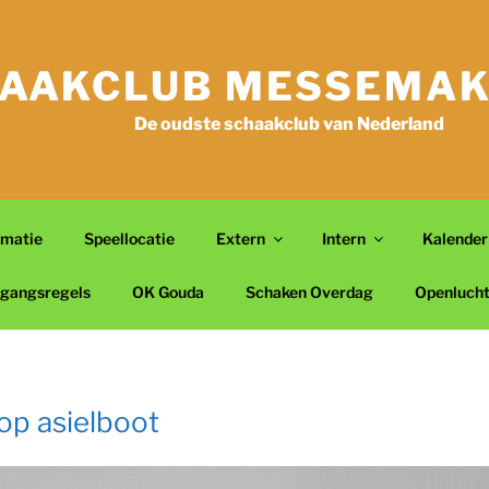
AAKCLUB MESSEMAK
De oudste schaakclub van Nederland
rmatie
Speellocatie
Extern
Intern
Kalender
gangsregels
OK Gouda
Schaken Overdag
Openluch
 op asielboot