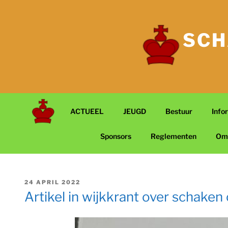
Ga
naar
de
SCH
inhoud
ACTUEEL
JEUGD
Bestuur
Info
Sponsors
Reglementen
Om
GEPLAATST
24 APRIL 2022
OP
Artikel in wijkkrant over schaken