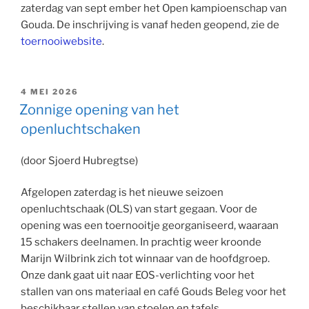
zaterdag van sept ember het Open kampioenschap van
Gouda. De inschrijving is vanaf heden geopend, zie de
toernooiwebsite
.
GEPLAATST
4 MEI 2026
OP
Zonnige opening van het
openluchtschaken
(door Sjoerd Hubregtse)
Afgelopen zaterdag is het nieuwe seizoen
openluchtschaak (OLS) van start gegaan. Voor de
opening was een toernooitje georganiseerd, waaraan
15 schakers deelnamen. In prachtig weer kroonde
Marijn Wilbrink zich tot winnaar van de hoofdgroep.
Onze dank gaat uit naar EOS-verlichting voor het
stallen van ons materiaal en café Gouds Beleg voor het
beschikbaar stellen van stoelen en tafels.