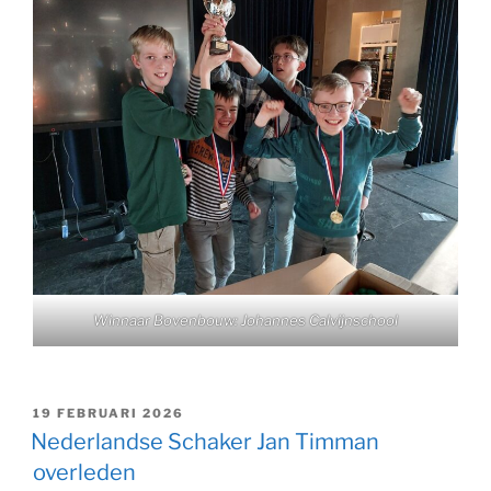
Winnaar Bovenbouw: Johannes Calvijnschool
GEPLAATST
19 FEBRUARI 2026
OP
Nederlandse Schaker Jan Timman
overleden