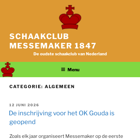
Ga
naar
de
inhoud
SCHAAKCLUB
MESSEMAKER 1847
De oudste schaakclub van Nederland
Menu
CATEGORIE:
ALGEMEEN
GEPLAATST
12 JUNI 2026
OP
De inschrijving voor het OK Gouda is
geopend
Zoals elk jaar organiseert Messemaker op de eerste