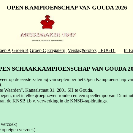
OPEN KAMPIOENSCHAP VAN GOUDA 2026
oep A
Groep B
Groep C
Eregalerij
Verslag&Foto's
JEUGD
In E
PEN SCHAAKKAMPIOENSCHAP VAN GOUDA 20
ar weer op de eerste zaterdag van september het Open Kampioenscha
6
.
udse Waarden", Kanaalstraat 31, 2801 SH te Gouda.
oepen, met in elke groep zeven ronden en een speeltempo van 15 minute
aan de KNSB t.b.v. verwerking in de KNSB-rapidratings.
 verzoek)
 op eigen verzoek)