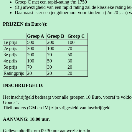
Groep C met een rapid-rating t/m 1750
(Bij afwezigheid van een rapid-rating zal de klassieke rating lei
Daarnaast is er een jeugdtoernooi voor kinderen (t/m 20 jaar) v
PRIJZEN (in Euro's):
Groep A
Groep B
Groep C
1e prijs
500
200
100
2e prijs
300
100
70
3e prijs
200
70
50
4e prijs
100
50
30
5e prijs
70
30
20
Ratingprijs
20
20
20
INSCHRIJFGELD:
Het inschrijfgeld bedraagt voor alle groepen 10 Euro, vooraf te 
Gouda".
Titelhouders (GM en IM) zijn vrijgesteld van inschrijfgeld.
AANVANG: 10.00 uur.
Gelieve uiterlijk om 09.30 uur aanwezig te zijn.