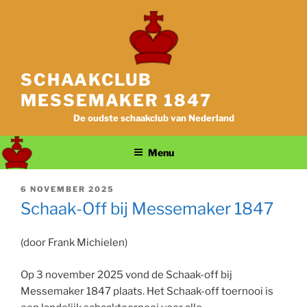
Ga
naar
de
inhoud
SCHAAKCLUB
MESSEMAKER 1847
De oudste schaakclub van Nederland
Menu
GEPLAATST
6 NOVEMBER 2025
OP
Schaak-Off bij Messemaker 1847
(door Frank Michielen)
Op 3 november 2025 vond de Schaak-off bij
Messemaker 1847 plaats. Het Schaak-off toernooi is