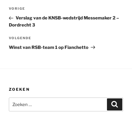
Bericht
Vorig
VORIGE
navigatie
bericht
Verslag van de KNSB-wedstrijd Messemaker 2 –
Dordrecht 3
Volgend
VOLGENDE
bericht
Winst van RSB-team 1 op Fianchetto
ZOEKEN
Zoeken
Zoeke
naar: