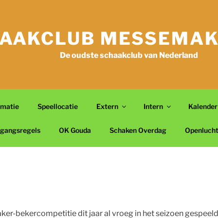
AAKCLUB MESSEMAK
De oudste schaakclub van Nederland
rmatie
Speellocatie
Extern
Intern
Kalender
gangsregels
OK Gouda
Schaken Overdag
Openluch
bekercompetitie dit jaar al vroeg in het seizoen gespeeld, nl