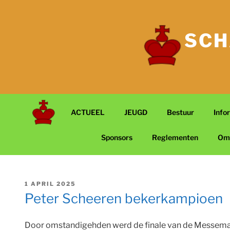
Ga
naar
de
SCH
inhoud
ACTUEEL
JEUGD
Bestuur
Info
Sponsors
Reglementen
Om
GEPLAATST
1 APRIL 2025
OP
Peter Scheeren bekerkampioen
Door omstandigehden werd de finale van de Messemaker-