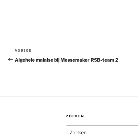
Bericht
Vorig
VORIGE
navigatie
bericht
Algehele malaise bij Messemaker RSB-team 2
ZOEKEN
Zoeken
naar: