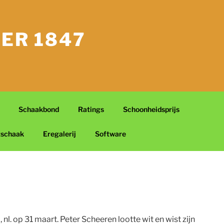
ER 1847
Schaakbond
Ratings
Schoonheidsprijs
tschaak
Eregalerij
Software
. op 31 maart. Peter Scheeren lootte wit en wist zijn