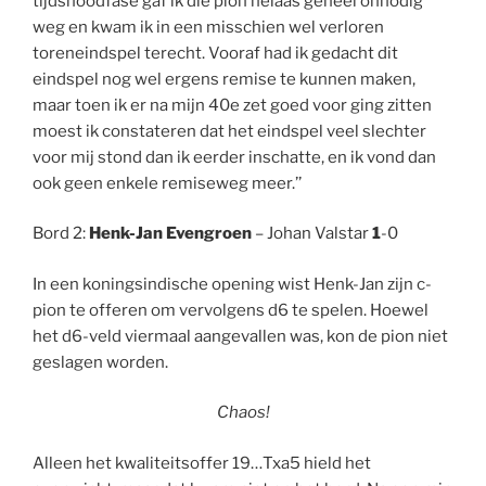
tijdsnoodfase gaf ik die pion helaas geheel onnodig
weg en kwam ik in een misschien wel verloren
toreneindspel terecht. Vooraf had ik gedacht dit
eindspel nog wel ergens remise te kunnen maken,
maar toen ik er na mijn 40e zet goed voor ging zitten
moest ik constateren dat het eindspel veel slechter
voor mij stond dan ik eerder inschatte, en ik vond dan
ook geen enkele remiseweg meer.’’
Bord 2:
Henk-Jan Evengroen
– Johan Valstar
1
-0
In een koningsindische opening wist Henk-Jan zijn c-
pion te offeren om vervolgens d6 te spelen. Hoewel
het d6-veld viermaal aangevallen was, kon de pion niet
geslagen worden.
Chaos!
Alleen het kwaliteitsoffer 19…Txa5 hield het