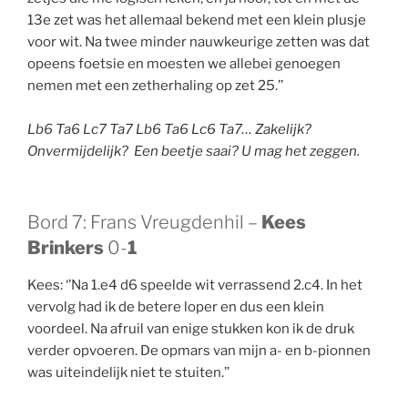
13e zet was het allemaal bekend met een klein plusje
voor wit. Na twee minder nauwkeurige zetten was dat
opeens foetsie en moesten we allebei genoegen
nemen met een zetherhaling op zet 25.’’
Lb6 Ta6 Lc7 Ta7 Lb6 Ta6 Lc6 Ta7… Zakelijk?
Onvermijdelijk?
Een beetje saai? U mag het zeggen.
Bord 7: Frans Vreugdenhil –
Kees
Brinkers
0-
1
Kees: ‘’Na 1.e4 d6 speelde wit verrassend 2.c4. In het
vervolg had ik de betere loper en dus een klein
voordeel. Na afruil van enige stukken kon ik de druk
verder opvoeren. De opmars van mijn a- en b-pionnen
was uiteindelijk niet te stuiten.’’