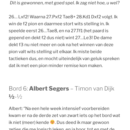
Dit is gewonnen, met goed spel.
Ik zag niet hoe, u wel?
26… Lxf2! Waarna 27.Pxf2 Tae8+ 28.Kd1 Dxf2 volgt. Ik
win de f2 pion en daarmee stort wits stelling in. Ik
speelde eerst 26…Tae8, en na 27.Tf1 (het paard is
gepend en dekt f2 dus niet) wint 27…Le3! De dame
dekt f3 nu niet meer en ook na het winnen van deze
pion valt wits stelling uit elkaar. Ik miste beide
tactieken dus, en mocht uiteindelijk van geluk spreken
dat ik met een pion minder remise kon maken.
Bord 6:
Albert Segers
– Timon van Dijk
½
-½
Albert: ‘’Na een hele week intensief voorbereiden
kwam er na de derde zet van zwart iets op het bord wat
ik niet (meer) kende
. Dus deed ik maar gewoon
zetjes die me logisch leken, en ja hoor, tot en met de