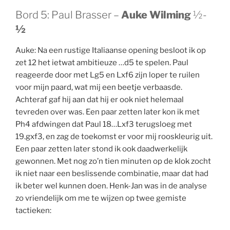
Bord 5: Paul Brasser –
Auke Wilming
½-
½
Auke: Na een rustige Italiaanse opening besloot ik op
zet 12 het ietwat ambitieuze …d5 te spelen. Paul
reageerde door met Lg5 en Lxf6 zijn loper te ruilen
voor mijn paard, wat mij een beetje verbaasde.
Achteraf gaf hij aan dat hij er ook niet helemaal
tevreden over was. Een paar zetten later kon ik met
Ph4 afdwingen dat Paul 18…Lxf3 terugsloeg met
19.gxf3, en zag de toekomst er voor mij rooskleurig uit.
Een paar zetten later stond ik ook daadwerkelijk
gewonnen. Met nog zo’n tien minuten op de klok zocht
ik niet naar een beslissende combinatie, maar dat had
ik beter wel kunnen doen. Henk-Jan was in de analyse
zo vriendelijk om me te wijzen op twee gemiste
tactieken: