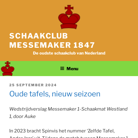
Ga
naar
de
inhoud
SCHAAKCLUB
MESSEMAKER 1847
De oudste schaakclub van Nederland
Menu
GEPLAATST
25 SEPTEMBER 2024
OP
Oude tafels, nieuw seizoen
Wedstrijdverslag Messemaker 1-Schaakmat Westland
1, door Auke
In 2023 bracht Spinvis het nummer ‘Zelfde Tafel,