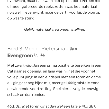
evenwicht, maar dat kwam niet op het bord. Na een min
of meer geforceerde reeks zetten was het materiaal
nog wel in evenwicht, maar de partij voorbij; de pion op
d6 was te sterk.
Gelijk materiaal, gewonnen stelling.
Bord 3: Menno Pietersma –
Jan
Evengroen
½-
½
Met zwart wist Jan een prima positie te bereiken in een
Catalaanse opening, en lang was hij het die voor het
volle punt ging. In een eindspel met een toren en dame
elk ging dat nog bijna mis, maar gelukkig miste Menno
de winnende voortzetting. Snel hierna volgde eeuwig
schaak en dus remise.
45.Dd1!! Met torenwinst dan wel een fatale 46.Td8+.