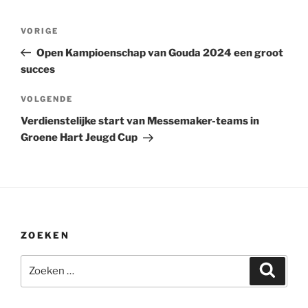
Bericht
Vorig
VORIGE
navigatie
bericht
Open Kampioenschap van Gouda 2024 een groot
succes
Volgend
VOLGENDE
bericht
Verdienstelijke start van Messemaker-teams in
Groene Hart Jeugd Cup
ZOEKEN
Zoeken
Zoeke
naar: