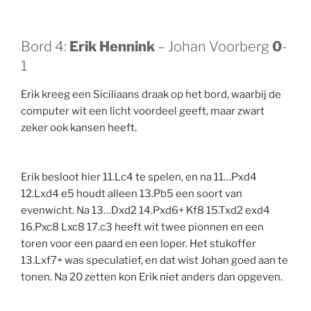
Bord 4:
Erik Hennink
– Johan Voorberg
0
-
1
Erik kreeg een Siciliaans draak op het bord, waarbij de
computer wit een licht voordeel geeft, maar zwart
zeker ook kansen heeft.
Erik besloot hier 11.Lc4 te spelen, en na 11…Pxd4
12.Lxd4 e5 houdt alleen 13.Pb5 een soort van
evenwicht. Na 13…Dxd2 14.Pxd6+ Kf8 15.Txd2 exd4
16.Pxc8 Lxc8 17.c3 heeft wit twee pionnen en een
toren voor een paard en een loper. Het stukoffer
13.Lxf7+ was speculatief, en dat wist Johan goed aan te
tonen. Na 20 zetten kon Erik niet anders dan opgeven.