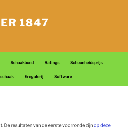
ER 1847
Schaakbond
Ratings
Schoonheidsprijs
tschaak
Eregalerij
Software
t. De resultaten van de eerste voorronde zijn
op deze