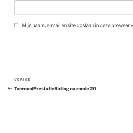
Mijn naam, e-mail en site opslaan in deze browser 
Bericht
Vorig
VORIGE
navigatie
bericht
ToernooiPrestatieRating na ronde 20