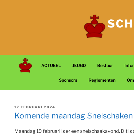
Ga
naar
de
SCH
inhoud
ACTUEEL
JEUGD
Bestuur
Info
Sponsors
Reglementen
Om
GEPLAATST
17 FEBRUARI 2024
OP
Komende maandag Snelschaken
Maandag 19 februari is er een snelschaakavond. Dit is 