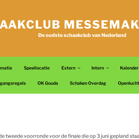
AAKCLUB MESSEMAK
De oudste schaakclub van Nederland
rmatie
Speellocatie
Extern
Intern
Kalender
gangsregels
OK Gouda
Schaken Overdag
Openluch
de tweede voorronde voor de finale die op 3 juni gepland staa