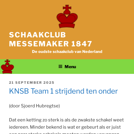
Ga
naar
de
inhoud
SCHAAKCLUB
MESSEMAKER 1847
De oudste schaakclub van Nederland
Menu
GEPLAATST
21 SEPTEMBER 2025
OP
KNSB Team 1 strijdend ten onder
(door Sjoerd Hubregtse)
Dat een ketting zo sterk is als de zwakste schakel weet
iedereen. Minder bekend is wat er gebeurt als er juist