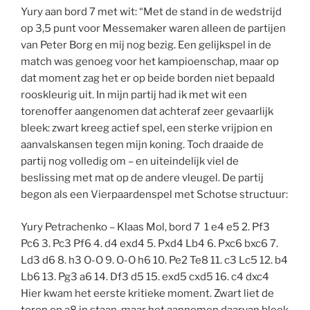
Yury aan bord 7 met wit: “Met de stand in de wedstrijd
op 3,5 punt voor Messemaker waren alleen de partijen
van Peter Borg en mij nog bezig. Een gelijkspel in de
match was genoeg voor het kampioenschap, maar op
dat moment zag het er op beide borden niet bepaald
rooskleurig uit. In mijn partij had ik met wit een
torenoffer aangenomen dat achteraf zeer gevaarlijk
bleek: zwart kreeg actief spel, een sterke vrijpion en
aanvalskansen tegen mijn koning. Toch draaide de
partij nog volledig om – en uiteindelijk viel de
beslissing met mat op de andere vleugel. De partij
begon als een Vierpaardenspel met Schotse structuur:
Yury Petrachenko – Klaas Mol, bord 7 1 e4 e5 2. Pf3
Pc6 3. Pc3 Pf6 4. d4 exd4 5. Pxd4 Lb4 6. Pxc6 bxc6 7.
Ld3 d6 8. h3 O-O 9. O-O h6 10. Pe2 Te8 11. c3 Lc5 12. b4
Lb6 13. Pg3 a6 14. Df3 d5 15. exd5 cxd5 16. c4 dxc4
Hier kwam het eerste kritieke moment. Zwart liet de
toren op a8 in staan, maar het aannemen daarvan bleek