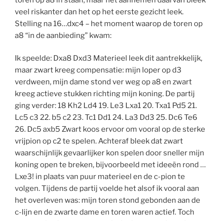
veel riskanter dan het op het eerste gezicht leek.
Stelling na 16…dxc4 – het moment waarop de toren op
a8 “in de aanbieding” kwam:
Ik speelde: Dxa8 Dxd3 Materieel leek dit aantrekkelijk,
maar zwart kreeg compensatie: mijn loper op d3
verdween, mijn dame stond ver weg op a8 en zwart
kreeg actieve stukken richting mijn koning. De partij
ging verder: 18 Kh2 Ld4 19. Le3 Lxa1 20. Txa1 Pd5 21.
Lc5 c3 22. b5 c2 23. Tc1 Dd1 24. La3 Dd3 25. Dc6 Te6
26. Dc5 axb5 Zwart koos ervoor om vooral op de sterke
vrijpion op c2 te spelen. Achteraf bleek dat zwart
waarschijnlijk gevaarlijker kon spelen door sneller mijn
koning open te breken, bijvoorbeeld met ideeën rond …
Lxe3! in plaats van puur materieel en de c-pion te
volgen. Tijdens de partij voelde het alsof ik vooral aan
het overleven was: mijn toren stond gebonden aan de
c-lijn en de zwarte dame en toren waren actief. Toch