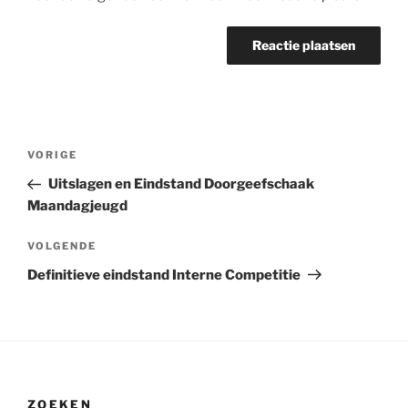
Bericht
Vorig
VORIGE
navigatie
bericht
Uitslagen en Eindstand Doorgeefschaak
Maandagjeugd
Volgend
VOLGENDE
bericht
Definitieve eindstand Interne Competitie
ZOEKEN