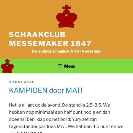
Ga
naar
de
inhoud
SCHAAKCLUB
MESSEMAKER 1847
De oudste schaakclub van Nederland
Menu
GEPLAATST
2 JUNI 2026
OP
KAMPIOEN door MAT!
Het is al laat op de avond. De stand is 2,5-3,5. We
hebben nog minimaal een half punt nodig en dan
opeens! Een klap op het bord: Yury zet zijn
tegenstander pardoes MAT. We hebben 4,5 punt en we