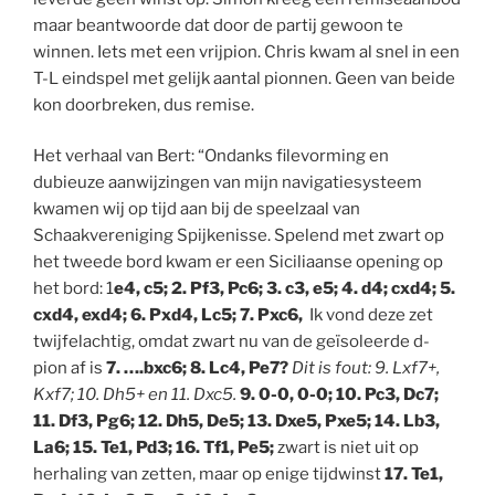
maar beantwoorde dat door de partij gewoon te
winnen. Iets met een vrijpion. Chris kwam al snel in een
T-L eindspel met gelijk aantal pionnen. Geen van beide
kon doorbreken, dus remise.
Het verhaal van Bert: “Ondanks filevorming en
dubieuze aanwijzingen van mijn navigatiesysteem
kwamen wij op tijd aan bij de speelzaal van
Schaakvereniging Spijkenisse. Spelend met zwart op
het tweede bord kwam er een Siciliaanse opening op
het bord: 1
e4, c5; 2. Pf3, Pc6; 3. c3, e5; 4. d4; cxd4; 5.
cxd4, exd4; 6. Pxd4, Lc5; 7. Pxc6,
Ik vond deze zet
twijfelachtig, omdat zwart nu van de geïsoleerde d-
pion af is
7. ….bxc6; 8. Lc4, Pe7?
Dit is fout: 9. Lxf7+,
Kxf7; 10. Dh5+ en 11. Dxc5.
9. 0-0, 0-0; 10. Pc3, Dc7;
11. Df3, Pg6; 12. Dh5, De5; 13. Dxe5, Pxe5; 14. Lb3,
La6; 15. Te1, Pd3; 16. Tf1, Pe5;
zwart is niet uit op
herhaling van zetten, maar op enige tijdwinst
17. Te1,