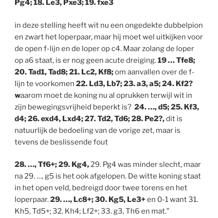
Pg4; 18. Le3, Pxe3; 19. fxe3
in deze stelling heeft wit nu een ongedekte dubbelpion
en zwart het loperpaar, maar hij moet wel uitkijken voor
de open f-lijn en de loper op c4. Maar zolang de loper
op a6 staat, is er nog geen acute dreiging.
19 … Tfe8;
20. Tad1, Tad8; 21. Lc2, Kf8;
om aanvallen over de f-
lijn te voorkomen
22. Ld3, Lb7; 23. a3, a5; 24. Kf2?
w
aarom moet de koning nu al oprukken terwijl wit in
zijn bewegingsvrijheid beperkt is?
24. …, d5; 25. Kf3,
d4; 26. exd4, Lxd4; 27. Td2, Td6; 28. Pe2?,
dit is
natuurlijk de bedoeling van de vorige zet, maar is
tevens de beslissende fout
28. …, Tf6+; 29. Kg4,
29. Pg4 was minder slecht, maar
na 29. …, g5 is het ook afgelopen. De witte koning staat
in het open veld, bedreigd door twee torens en het
loperpaar.
29. …, Lc8+; 30. Kg5, Le3+
en 0-1 want 31.
Kh5, Td5+; 32. Kh4; Lf2+; 33. g3, Th6 en mat.”