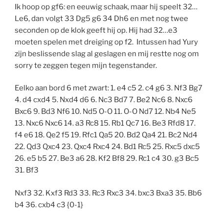
Ik hoop op gf6: en eeuwig schaak, maar hij speelt 32…
Le6, dan volgt 33 Dg5 g6 34 Dh6 en met nog twee
seconden op de klok geeft hij op. Hij had 32…e3
moeten spelen met dreiging op f2. Intussen had Yury
zijn beslissende slag al geslagen en mij restte nog om
sorry te zeggen tegen mijn tegenstander.
Eelko aan bord 6 met zwart: 1. e4 c5 2. c4 g6 3. Nf3 Bg7
4. d4 cxd4 5. Nxd4 d6 6. Nc3 Bd7 7. Be2 Nc6 8. Nxc6
Bxc6 9. Bd3 Nf6 10. Nd5 O-O 11. O-O Nd7 12. Nb4 Ne5
13. Nxc6 Nxc6 14. a3 Rc8 15. Rb1 Qc7 16. Be3 Rfd8 17.
f4 e6 18. Qe2 f5 19. Rfc1 Qa5 20. Bd2 Qa4 21. Bc2 Nd4
22. Qd3 Qxc4 23. Qxc4 Rxc4 24. Bd1 Rc5 25. Rxc5 dxc5
26. e5 b5 27. Be3 a6 28. Kf2 Bf8 29. Rc1 c4 30. g3 Bc5
31. Bf3
Nxf3 32. Kxf3 Rd3 33. Rc3 Rxc3 34. bxc3 Bxa3 35. Bb6
b4 36. cxb4 c3 {0-1}