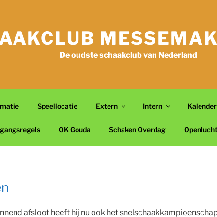
AAKCLUB MESSEMAK
De oudste schaakclub van Nederland
rmatie
Speellocatie
Extern
Intern
Kalender
gangsregels
OK Gouda
Schaken Overdag
Openluch
en
nnend afsloot heeft hij nu ook het snelschaakkampioenscha