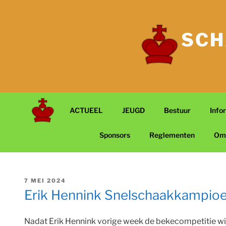
Ga
naar
de
SCH
inhoud
ACTUEEL
JEUGD
Bestuur
Info
Sponsors
Reglementen
Om
GEPLAATST
7 MEI 2024
OP
Erik Hennink Snelschaakkampio
Nadat Erik Hennink vorige week de bekecompetitie wi