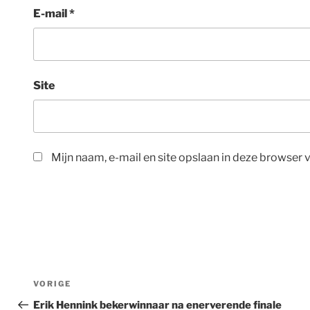
E-mail
*
Site
Mijn naam, e-mail en site opslaan in deze browser 
Bericht
Vorig
VORIGE
navigatie
bericht
Erik Hennink bekerwinnaar na enerverende finale