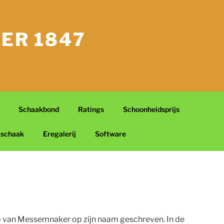
ER 1847
Schaakbond
Ratings
Schoonheidsprijs
tschaak
Eregalerij
Software
p van Messemnaker op zijn naam geschreven. In de