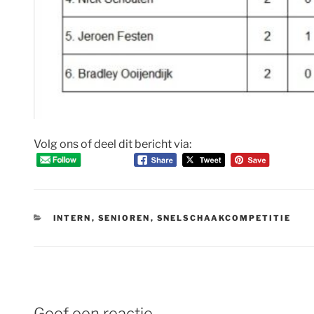
Volg ons of deel dit bericht via:
CATEGORIEËN
INTERN
,
SENIOREN
,
SNELSCHAAKCOMPETITIE
Geef een reactie