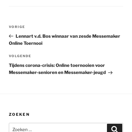
Bericht
Vorig
VORIGE
navigatie
bericht
Lennart v.d. Bos winnaar van zesde Messemaker
Online Toernooi
Volgend
VOLGENDE
bericht
Tijdens corona-crisis: Online toernooien voor
Messemaker-senioren en Messemaker-jeugd
ZOEKEN
Zoeken
Zoeke