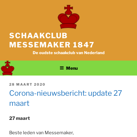
Ga
naar
de
inhoud
SCHAAKCLUB
MESSEMAKER 1847
De oudste schaakclub van Nederland
Menu
GEPLAATST
28 MAART 2020
OP
Corona-nieuwsbericht: update 27
maart
27 maart
Beste leden van Messemaker,