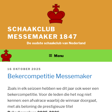
Ga
naar
de
inhoud
SCHAAKCLUB
MESSEMAKER 1847
De oudste schaakclub van Nederland
Menu
GEPLAATST
16 OKTOBER 2025
OP
Bekercompetitie Messemaker
Zoals in elk seizoen hebben we dit jaar ook weer een
bekercompetitie. Voor de leden die het nog niet
kennen: een afvalrace waarbij de winnaar doorgaat,
met als beloning de prestigieuze titel