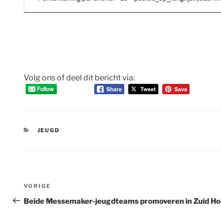
Volg ons of deel dit bericht via:
CATEGORIEËN
JEUGD
Bericht
Vorig
VORIGE
navigatie
bericht
Beide Messemaker-jeugdteams promoveren in Zuid Hol