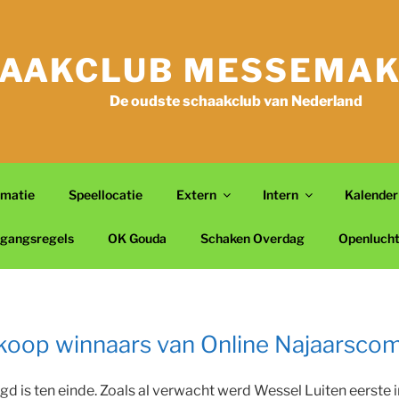
AAKCLUB MESSEMAK
De oudste schaakclub van Nederland
rmatie
Speellocatie
Extern
Intern
Kalender
gangsregels
OK Gouda
Schaken Overdag
Openluch
koop winnaars van Online Najaarscom
is ten einde. Zoals al verwacht werd Wessel Luiten eerste i