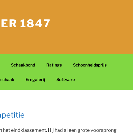
ER 1847
Schaakbond
Ratings
Schoonheidsprijs
tschaak
Eregalerij
Software
petitie
n het eindklassement. Hij had al een grote voorsprong