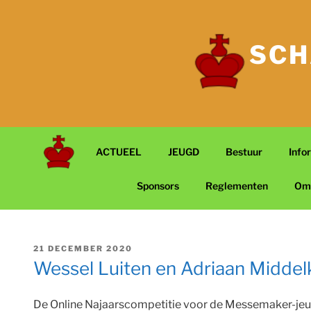
Ga
naar
de
SCH
inhoud
ACTUEEL
JEUGD
Bestuur
Info
Sponsors
Reglementen
Om
GEPLAATST
21 DECEMBER 2020
OP
Wessel Luiten en Adriaan Middel
De Online Najaarscompetitie voor de Messemaker-jeugd 